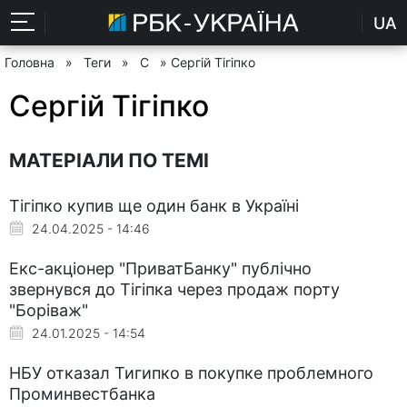
UA
Головна
»
Теги
»
С
» Сергій Тігіпко
Сергій Тігіпко
МАТЕРІАЛИ ПО ТЕМІ
Тігіпко купив ще один банк в Україні
24.04.2025 - 14:46
Екс-акціонер "ПриватБанку" публічно
звернувся до Тігіпка через продаж порту
"Боріваж"
24.01.2025 - 14:54
НБУ отказал Тигипко в покупке проблемного
Проминвестбанка