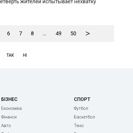
етверть жителей испытывает нехватку
>
6
7
8
...
49
50
ТАК
НІ
БІЗНЕС
СПОРТ
Економіка
Футбол
Фінанси
Баскетбол
Авто
Теніс