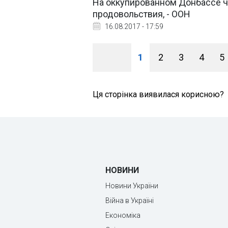
На оккупированном Донбассе ч
продовольствия, - ООН
16.08.2017 - 17:59
1
2
3
4
5
Ця сторінка виявилася корисною?
НОВИНИ
Новини України
Війна в Україні
Економіка