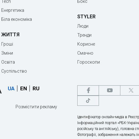
Tech
Бокс
Енергетика
STYLER
Біла економіка
Люди
ЖИТТЯ
Тренди
Гроші
Корисне
Зміни
Смачно
Освіта
Гороскопи
Суспільство
UA
EN
RU
Розмістити рекламу
Ідентифікатор онлайн-медіа в Реєстр
Інформаційний портал «РБК-Україна
російську та англійську), головна с
Фотографії, зображення належать ї