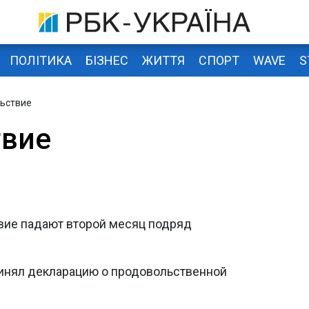
ПОЛІТИКА
БІЗНЕС
ЖИТТЯ
СПОРТ
WAVE
S
ьствие
твие
вие падают второй месяц подряд
инял декларацию о продовольственной