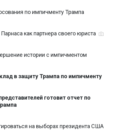
лосования по импичменту Трампа
т Парнаса как партнера своего юриста
вершение истории с импичментом
клад в защиту Трампа по импичменту
представителей готовит отчет по
Трампа
тироваться на выборах президента США