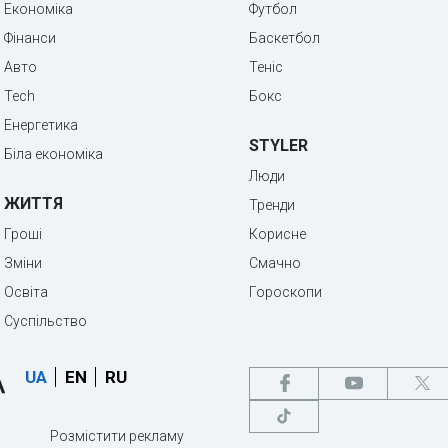
Економіка
Футбол
Фінанси
Баскетбол
Авто
Теніс
Tech
Бокс
Енергетика
STYLER
Біла економіка
Люди
ЖИТТЯ
Тренди
Гроші
Корисне
Зміни
Смачно
Освіта
Гороскопи
Суспільство
UA
EN
RU
Розмістити рекламу