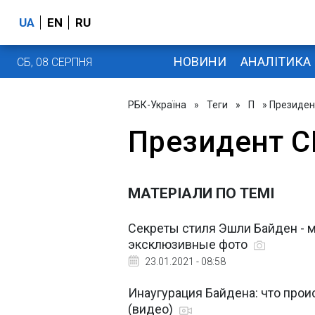
UA
EN
RU
НОВИНИ
АНАЛІТИКА
СБ, 08 СЕРПНЯ
РБК-Україна
»
Теги
»
П
» Президе
Президент 
МАТЕРІАЛИ ПО ТЕМІ
Секреты стиля Эшли Байден - м
эксклюзивные фото
23.01.2021 - 08:58
Инаугурация Байдена: что про
(видео)