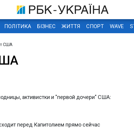
ПОЛІТИКА
БІЗНЕС
ЖИТТЯ
СПОРТ
WAVE
S
нт США
США
одницы, активистки и "первой дочери" США:
исходит перед Капитолием прямо сейчас