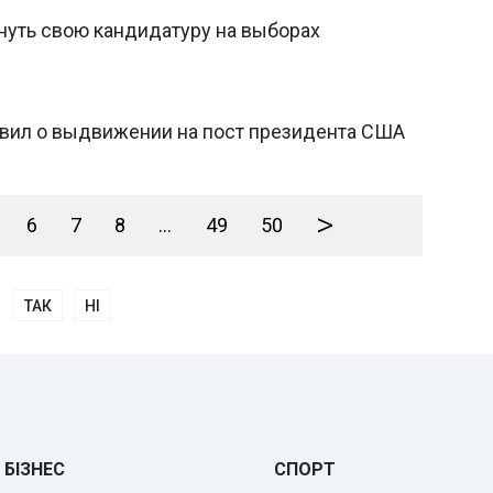
уть свою кандидатуру на выборах
вил о выдвижении на пост президента США
>
6
7
8
...
49
50
ТАК
НІ
БІЗНЕС
СПОРТ