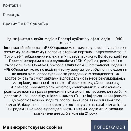
Контакти
Команда
Вакансії в РБК-Україна
Ідентифікатор онлайн-медіа в Реєстрі суб’єктів у сфері медіа — R40-
05347
Інформаційний портал «РБК-Україна» має тримовну версію (українську,
російську та англійську), головна сторінка порталу -
https://www.rbc.ua
.
Фотографії, зображення належать їх правовласникам. Всі фотографії на
Порталі, авторами яких є журналісти «РБК-Україна», розміщені на
умовах ліцензії Creative Commons Attribution 4.0 International. Редакція
«РБК-Україна» може не поділяти точку зору авторів. Оціночні судження
не підлягають спростуванню та доведенню їх правдивості. За
достовірність та зміст реклами відповідальність несе рекламодавець.
Матеріали, позначені плашкою: «Прес-релізи», «Спецпроект»,
«Партнерський матеріал», «Promo», «Благодійність», «Резонанс»
розміщуються на правах реклами і призначені, як правило, для осіб, які
досягли 21-річного віку. «Новини компанії» - це інформаційний формат,
що охоплює новини, події та оголошення, пов'язані з діяльністю
компаній, базуються на пресрелізах, які випускають самі компанії, і за
які редакція не несе відповідальність. Онлайн-медіа «РБК-Україна»
призначене для осіб віком від 21 року.
© LLC «UBT MEDIA», 2006-2026.
Ми використовуємо cookies
ПОГОДЖУЮСЯ