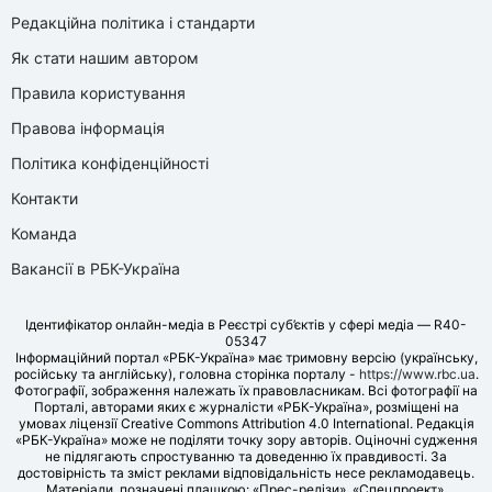
Редакційна політика і стандарти
Як стати нашим автором
Правила користування
Правова інформація
Політика конфіденційності
Контакти
Команда
Вакансії в РБК-Україна
Ідентифікатор онлайн-медіа в Реєстрі суб’єктів у сфері медіа — R40-
05347
Інформаційний портал «РБК-Україна» має тримовну версію (українську,
російську та англійську), головна сторінка порталу -
https://www.rbc.ua
.
Фотографії, зображення належать їх правовласникам. Всі фотографії на
Порталі, авторами яких є журналісти «РБК-Україна», розміщені на
умовах ліцензії Creative Commons Attribution 4.0 International. Редакція
«РБК-Україна» може не поділяти точку зору авторів. Оціночні судження
не підлягають спростуванню та доведенню їх правдивості. За
достовірність та зміст реклами відповідальність несе рекламодавець.
Матеріали, позначені плашкою: «Прес-релізи», «Спецпроект»,