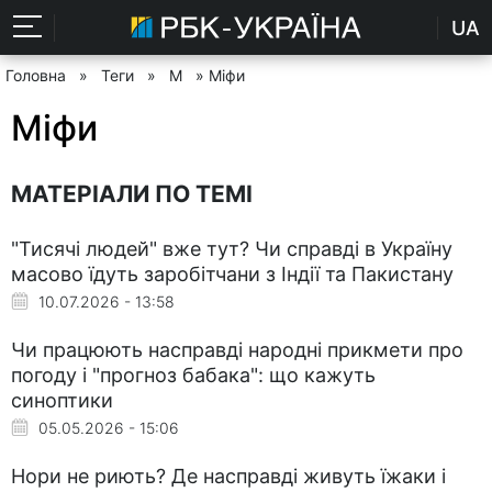
UA
Головна
»
Теги
»
М
» Міфи
Міфи
МАТЕРІАЛИ ПО ТЕМІ
"Тисячі людей" вже тут? Чи справді в Україну
масово їдуть заробітчани з Індії та Пакистану
10.07.2026 - 13:58
Чи працюють насправді народні прикмети про
погоду і "прогноз бабака": що кажуть
синоптики
05.05.2026 - 15:06
Нори не риють? Де насправді живуть їжаки і