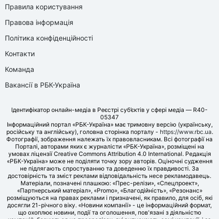
Правила користування
Правова інформація
Політика конфіденційності
Контакти
Команда
Вакансії в РБК-Україна
Ідентифікатор онлайн-медіа в Реєстрі суб’єктів у сфері медіа — R40-
05347
Інформаційний портал «РБК-Україна» має тримовну версію (українську,
російську та англійську), головна сторінка порталу -
https://www.rbc.ua
.
Фотографії, зображення належать їх правовласникам. Всі фотографії на
Порталі, авторами яких є журналісти «РБК-Україна», розміщені на
умовах ліцензії Creative Commons Attribution 4.0 International. Редакція
«РБК-Україна» може не поділяти точку зору авторів. Оціночні судження
не підлягають спростуванню та доведенню їх правдивості. За
достовірність та зміст реклами відповідальність несе рекламодавець.
Матеріали, позначені плашкою: «Прес-релізи», «Спецпроект»,
«Партнерський матеріал», «Promo», «Благодійність», «Резонанс»
розміщуються на правах реклами і призначені, як правило, для осіб, які
досягли 21-річного віку. «Новини компанії» - це інформаційний формат,
що охоплює новини, події та оголошення, пов'язані з діяльністю