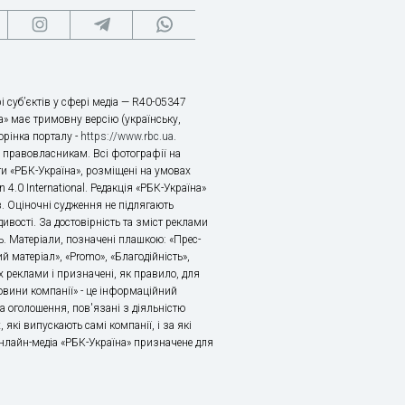
і суб’єктів у сфері медіа — R40-05347
» має тримовну версію (українську,
торінка порталу -
https://www.rbc.ua
.
х правовласникам. Всі фотографії на
ти «РБК-Україна», розміщені на умовах
n 4.0 International. Редакція «РБК-Україна»
в. Оціночні судження не підлягають
ивості. За достовірність та зміст реклами
ь. Матеріали, позначені плашкою: «Прес-
й матеріал», «Promo», «Благодійність»,
 реклами і призначені, як правило, для
«Новини компанії» - це інформаційний
а оголошення, пов'язані з діяльністю
 які випускають самі компанії, і за які
 Онлайн-медіа «РБК-Україна» призначене для