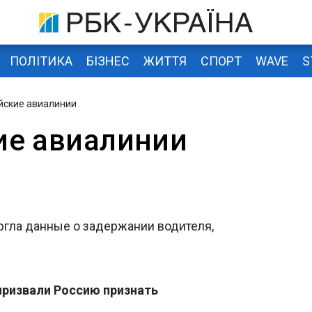
ПОЛІТИКА
БІЗНЕС
ЖИТТЯ
СПОРТ
WAVE
S
йские авиалинии
ие авиалинии
ргла данные о задержании водителя,
 призвали Россию признать