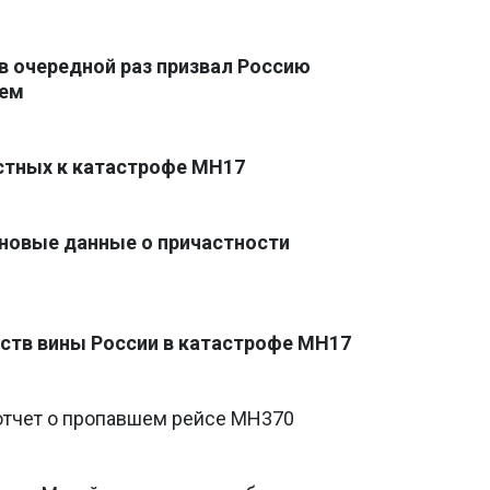
в очередной раз призвал Россию
ием
стных к катастрофе MH17
новые данные о причастности
ств вины России в катастрофе MH17
отчет о пропавшем рейсе MH370