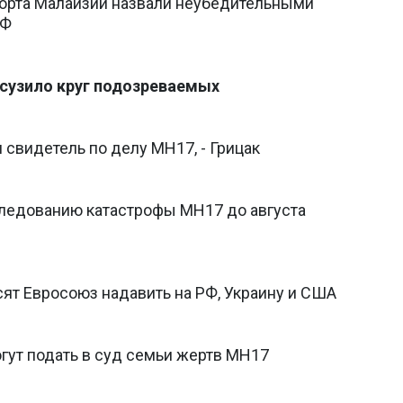
орта Малайзии назвали неубедительными
РФ
сузило круг подозреваемых
свидетель по делу MH17, - Грицак
ледованию катастрофы МН17 до августа
ят Евросоюз надавить на РФ, Украину и США
гут подать в суд семьи жертв MH17