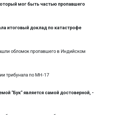
 который мог быть частью пропавшего
ала итоговый доклад по катастрофе
нашли обломок пропавшего в Индийском
ии трибунала по MH-17
емой "Бук" является самой достоверной, -