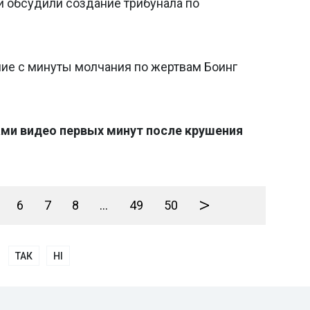
 обсудили создание трибунала по
ние с минуты молчания по жертвам Боинг
ми видео первых минут после крушения
>
6
7
8
...
49
50
ТАК
НІ