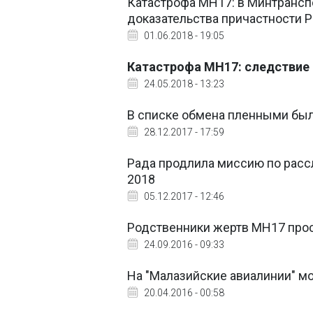
Катастрофа MH17: в Минтрансп
доказательства причастности 
01.06.2018 - 19:05
Катастрофа MH17: следствие 
24.05.2018 - 13:23
В списке обмена пленными был 
28.12.2017 - 17:59
Рада продлила миссию по расс
2018
05.12.2017 - 12:46
Родственники жертв MH17 прос
24.09.2016 - 09:33
На "Малазийские авиалинии" мо
20.04.2016 - 00:58