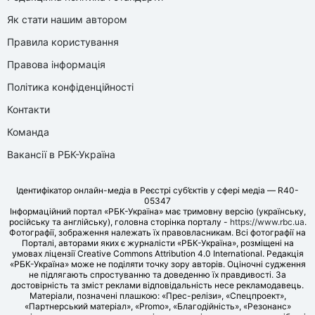
Як стати нашим автором
Правила користування
Правова інформація
Політика конфіденційності
Контакти
Команда
Вакансії в РБК-Україна
Ідентифікатор онлайн-медіа в Реєстрі суб’єктів у сфері медіа — R40-
05347
Інформаційний портал «РБК-Україна» має тримовну версію (українську,
російську та англійську), головна сторінка порталу -
https://www.rbc.ua
.
Фотографії, зображення належать їх правовласникам. Всі фотографії на
Порталі, авторами яких є журналісти «РБК-Україна», розміщені на
умовах ліцензії Creative Commons Attribution 4.0 International. Редакція
«РБК-Україна» може не поділяти точку зору авторів. Оціночні судження
не підлягають спростуванню та доведенню їх правдивості. За
достовірність та зміст реклами відповідальність несе рекламодавець.
Матеріали, позначені плашкою: «Прес-релізи», «Спецпроект»,
«Партнерський матеріал», «Promo», «Благодійність», «Резонанс»