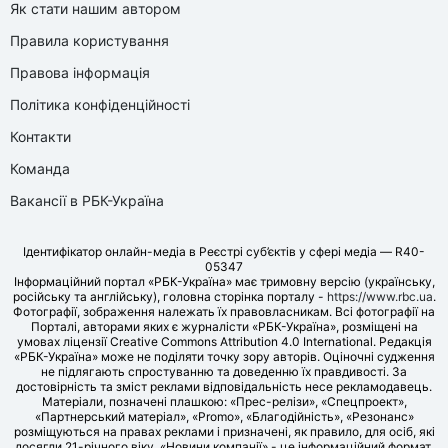
Як стати нашим автором
Правила користування
Правова інформація
Політика конфіденційності
Контакти
Команда
Вакансії в РБК-Україна
Ідентифікатор онлайн-медіа в Реєстрі суб’єктів у сфері медіа — R40-
05347
Інформаційний портал «РБК-Україна» має тримовну версію (українську,
російську та англійську), головна сторінка порталу -
https://www.rbc.ua
.
Фотографії, зображення належать їх правовласникам. Всі фотографії на
Порталі, авторами яких є журналісти «РБК-Україна», розміщені на
умовах ліцензії Creative Commons Attribution 4.0 International. Редакція
«РБК-Україна» може не поділяти точку зору авторів. Оціночні судження
не підлягають спростуванню та доведенню їх правдивості. За
достовірність та зміст реклами відповідальність несе рекламодавець.
Матеріали, позначені плашкою: «Прес-релізи», «Спецпроект»,
«Партнерський матеріал», «Promo», «Благодійність», «Резонанс»
розміщуються на правах реклами і призначені, як правило, для осіб, які
досягли 21-річного віку. «Новини компанії» - це інформаційний формат,