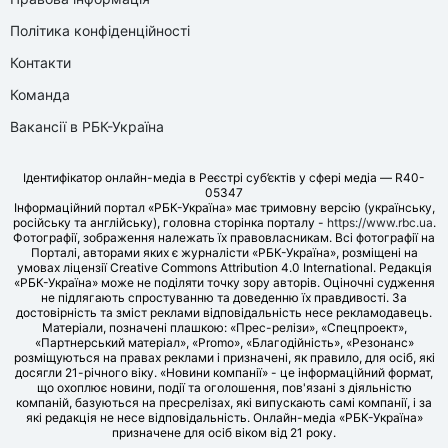
Політика конфіденційності
Контакти
Команда
Вакансії в РБК-Україна
Ідентифікатор онлайн-медіа в Реєстрі суб’єктів у сфері медіа — R40-
05347
Інформаційний портал «РБК-Україна» має тримовну версію (українську,
російську та англійську), головна сторінка порталу -
https://www.rbc.ua
.
Фотографії, зображення належать їх правовласникам. Всі фотографії на
Порталі, авторами яких є журналісти «РБК-Україна», розміщені на
умовах ліцензії Creative Commons Attribution 4.0 International. Редакція
«РБК-Україна» може не поділяти точку зору авторів. Оціночні судження
не підлягають спростуванню та доведенню їх правдивості. За
достовірність та зміст реклами відповідальність несе рекламодавець.
Матеріали, позначені плашкою: «Прес-релізи», «Спецпроект»,
«Партнерський матеріал», «Promo», «Благодійність», «Резонанс»
розміщуються на правах реклами і призначені, як правило, для осіб, які
досягли 21-річного віку. «Новини компанії» - це інформаційний формат,
що охоплює новини, події та оголошення, пов'язані з діяльністю
компаній, базуються на пресрелізах, які випускають самі компанії, і за
які редакція не несе відповідальність. Онлайн-медіа «РБК-Україна»
призначене для осіб віком від 21 року.