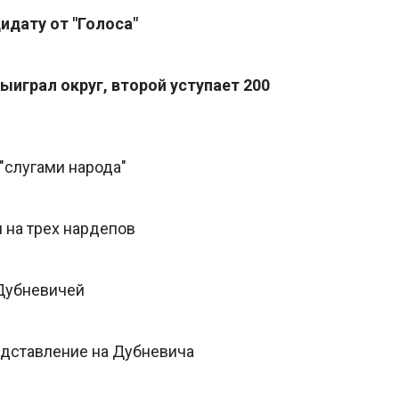
идату от "Голоса"
ыиграл округ, второй уступает 200
"слугами народа"
 на трех нардепов
Дубневичей
едставление на Дубневича