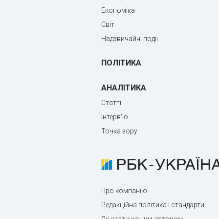
Економіка
Світ
Надзвичайні події
ПОЛІТИКА
АНАЛІТИКА
Статті
Інтерв'ю
Точка зору
Про компанію
Редакційна політика і стандарти