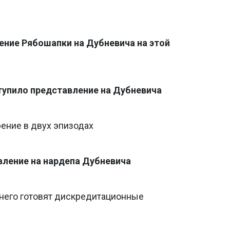
и
ение Рябошапки на Дубневича на этой
упило представление на Дубневича
ение в двух эпизодах
ление на нардепа Дубневича
 него готовят дискредитационные