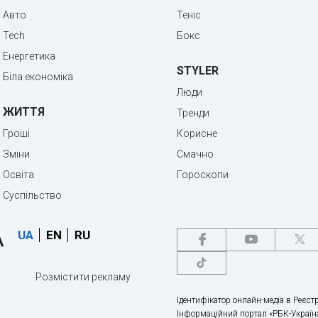
Авто
Теніс
Tech
Бокс
Енергетика
STYLER
Біла економіка
Люди
ЖИТТЯ
Тренди
Гроші
Корисне
Зміни
Смачно
Освіта
Гороскопи
Суспільство
UA
EN
RU
Розмістити рекламу
Ідентифікатор онлайн-медіа в Реєстр
Інформаційний портал «РБК-Україна