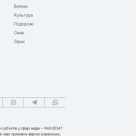
Велнес
Культура
Подорожі
Смак
Зірки
і суб’єктів у сфері медіа — R40-05347
» має тримовну версію (українську,