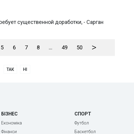
ебует существенной доработки, - Сарган
>
5
6
7
8
...
49
50
ТАК
НІ
БІЗНЕС
СПОРТ
Економіка
Футбол
Фінанси
Баскетбол