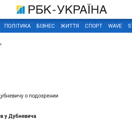
ПОЛІТИКА
БІЗНЕС
ЖИТТЯ
СПОРТ
WAVE
S
ч
Дубневичу о подозрении
в у Дубневича