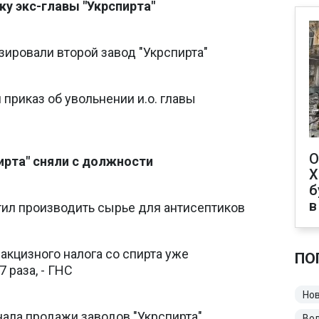
ку экс-главы "Укрспирта"
зировали второй завод "Укрспирта"
приказ об увольнении и.о. главы
О
пирта" сняли с должности
Х
б
в
тил производить сырье для антисептиков
акцизного налога со спирта уже
ПО
 раза, - ГНС
Нов
ала продажи заводов "Укрспирта"
Во