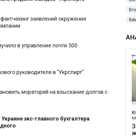
Вто
 фактчекинг заявлений окружения
Вій
компании
АН
учило в управление почти 500
ового руководителя в "Укрспирт"
ановить мораторий на взыскание долгов с
Ю
Украине экс-главного бухгалтера
к
одного
З
ж