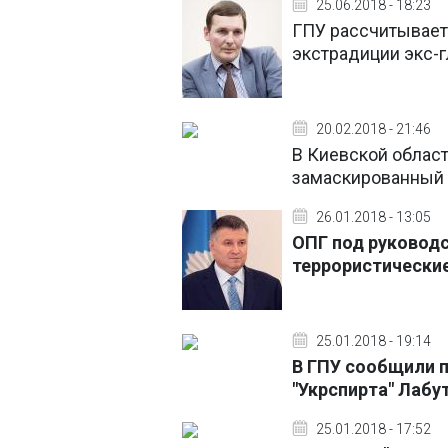
25.06.2018 - 18:23
ГПУ рассчитывает
экстрадиции экс-г
20.02.2018 - 21:46
В Киевской облас
замаскированный
26.01.2018 - 13:05
ОПГ под руководс
террористические
25.01.2018 - 19:14
В ГПУ сообщили 
"Укрспирта" Лабу
25.01.2018 - 17:52