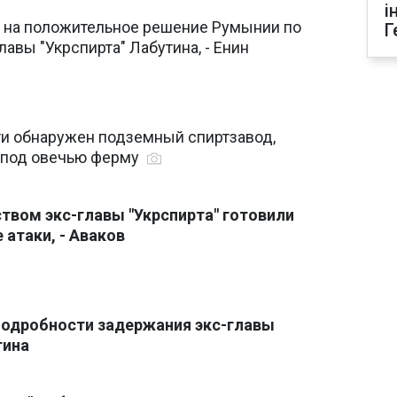
і
 на положительное решение Румынии по
Г
лавы "Укрспирта" Лабутина, - Енин
ти обнаружен подземный спиртзавод,
 под овечью ферму
твом экс-главы "Укрспирта" готовили
 атаки, - Аваков
подробности задержания экс-главы
тина