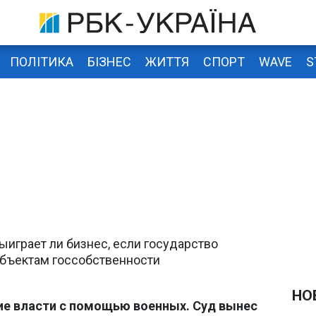
ПОЛІТИКА
БІЗНЕС
ЖИТТЯ
СПОРТ
WAVE
S
ыиграет ли бизнес, если государство
объектам госсобственности
НО
ие власти с помощью военных. Суд вынес