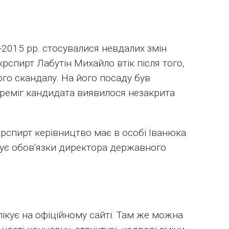
-2015 рр. стосувалися невдалих змін
крспирт Лабутін Михайло втік після того,
го скандалу. На його посаду був
ереміг кандидата виявилося незакрита
спирт керівництво має в особі Іванюка
нує обов'язки директора державного
ікує на офіційному сайті. Там же можна