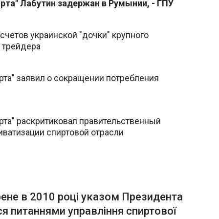
ирта" Лабутин задержан в Румынии, - ГПУ
 счетов украинской "дочки" крупного
о трейдера
ирта" заявил о сокращении потребления
ирта" раскритиковал правительственный
иватизации спиртовой отрасли
рене в 2010 році указом Президента
я питаннями управління спиртової