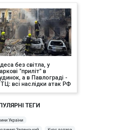
деса без світла, у
аркові "приліт" в
удинок, а в Павлограді -
 ТЦ: всі наслідки атак РФ
ПУЛЯРНІ ТЕГИ
ини України
лодимир Зеленський
Курс долара