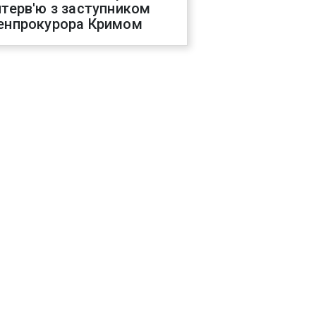
нтерв'ю з заступником
енпрокурора Кримом