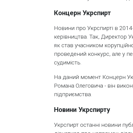
Концерн Укрспирт
Новини про Укрспирті в 2014
керівництва. Так, Директор У
як став учасником корупційно
проведений конкурс, але у п
судимість.
На даний момент Концерн Укр
Романа Олеговича - він вико
підприємства.
Новини Укрспирту
Укрспирт останні новини публ