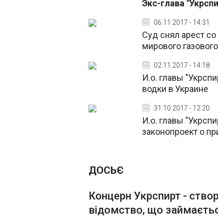
Экс-глава "Укрсп
06.11.2017 - 14:31
Суд снял арест со
мирового газовог
02.11.2017 - 14:18
И.о. главы "Укрсп
водки в Украине
31.10.2017 - 12:20
И.о. главы "Укрсп
законопроект о пр
ДОСЬЄ
Концерн Укрспирт - ство
відомство, що займаєтьс