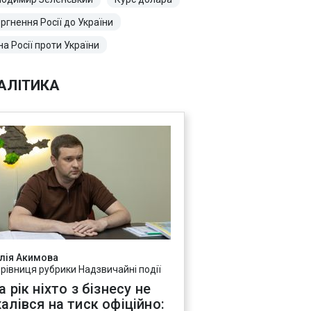
ргнення Росії до України
на Росії проти України
АЛІТИКА
лія Акимова
ерівниця рубрики Надзвичайні події
а рік ніхто з бізнесу не
алівся на тиск офіційно: