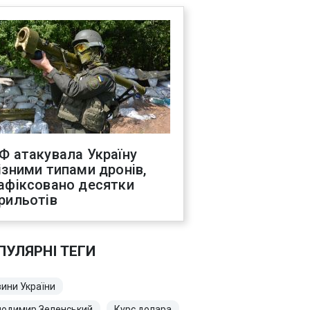
Ф атакувала Україну
ізними типами дронів,
афіксовано десятки
рильотів
ПУЛЯРНІ ТЕГИ
ини України
лодимир Зеленський
Курс долара