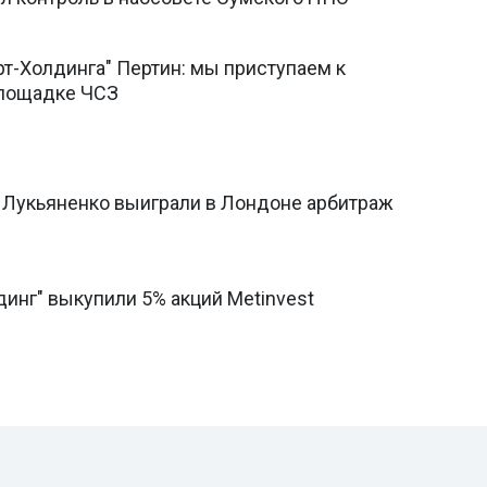
т-Холдинга" Пертин: мы приступаем к
площадке ЧСЗ
 Лукьяненко выиграли в Лондоне арбитраж
инг" выкупили 5% акций Metinvest