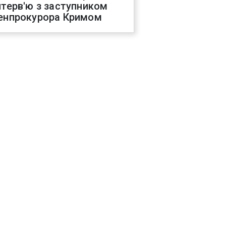
нтерв'ю з заступником
енпрокурора Кримом