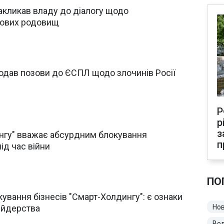
акликав владу до діалогу щодо
зових родовищ
одав позови до ЄСПЛ щодо злочинів Росії
Р
р
з
нгу" вважає абсурдним блокування
п
ід час війни
ПО
кування бізнесів "Смарт-Холдингу": є ознаки
ейдерства
Нов
Во