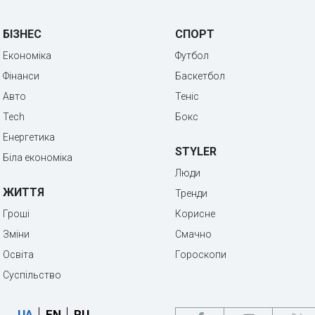
БІЗНЕС
СПОРТ
Економіка
Футбол
Фінанси
Баскетбол
Авто
Теніс
Tech
Бокс
Енергетика
STYLER
Біла економіка
Люди
ЖИТТЯ
Тренди
Гроші
Корисне
Зміни
Смачно
Освіта
Гороскопи
Суспільство
UA
EN
RU