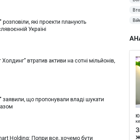
Вто
Вій
 розповіли, які проекти планують
слявоєнній Україні
АН
 Холдинг" втратив активи на сотні мільйонів,
" заявили, що пропонували владі шукати
разом
Ю
к
З
ж
art Holding: Попри все, хочемо бути