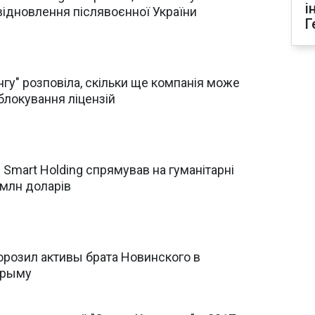
і
відновлення післявоєнної України
Г
гу" розповіла, скільки ще компанія може
блокування ліцензій
и Smart Holding спрямував на гуманітарні
 млн доларів
орозил активы брата Новинского в
Крыму