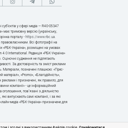
і суб’єктів у сфері медіа — R40-05347
» має тримовну версію (українську,
торінка порталу -
https://www.rbc.ua
.
х правовласникам. Всі фотографії на
ти «РБК-Україна», розміщені на умовах
n 4.0 International. Редакція «РБК-Україна»
в. Оціночні судження не підлягають
ивості. За достовірність та зміст реклами
ь. Матеріали, позначені плашкою: «Прес-
й матеріал», «Promo», «Благодійність»,
 реклами і призначені, як правило, для
«Новини компанії» - це інформаційний
а оголошення, пов'язані з діяльністю
 які випускають самі компанії, і за які
 Онлайн-медіа «РБК-Україна» призначене для
м і згодні з використанням файлів cookie.
Ознайомитися