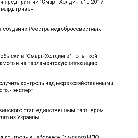
и предприятий "Смарт-Холдинга" в 2017
1 млрд гривен
т создание Реестра недобросовестных
 обыски в "Смарт-Холдинге" попыткой
самого и на парламентскую оппозицию
получить контроль над морехозяйственными
го, - эксперт
винского стал единственным партнером
rum из Украины
л контроль в набсовете Сумского НПО