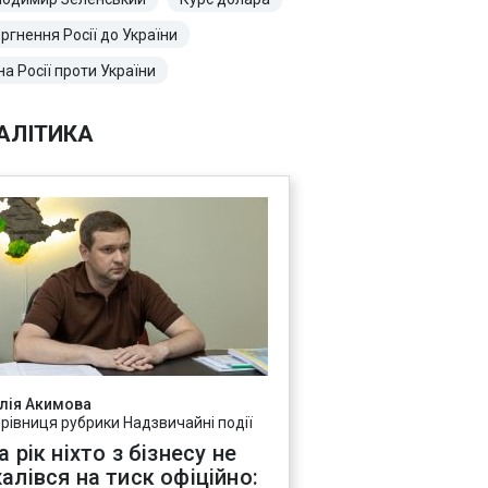
ргнення Росії до України
на Росії проти України
АЛІТИКА
лія Акимова
ерівниця рубрики Надзвичайні події
а рік ніхто з бізнесу не
алівся на тиск офіційно: