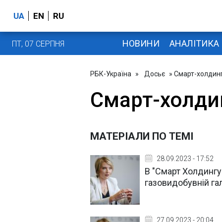
UA
EN
RU
НОВИНИ
АНАЛІТИКА
ПТ, 07 СЕРПНЯ
РБК-Україна
»
Досьє
» Смарт-холдин
Смарт-холди
МАТЕРІАЛИ ПО ТЕМІ
28.09.2023 - 17:52
В "Смарт Холдингу
газовидобувній гал
27.09.2023 - 20:04