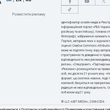
Розмістити рекламу
Ідентифікатор онлайн-медіа в Реєстр
Інформаційний портал «РБК-Україна
російську та англійську), головна с
Фотографії, зображення належать ї
Порталі, авторами яких є журналіс
ліцензії Creative Commons Attributio
може не поділяти точку зору авторі
спростуванню та доведенню їх правд
відповідальність несе рекламодавец
релізи», «Спецпроект», «Партнерськи
«Резонанс» розміщуються на правах
осіб, які досягли 21-річного віку. 
формат, що охоплює новини, події т
компаній, базуються на пресрелізах,
редакція не несе відповідальність.
осіб віком від 21 року.
© LLC «UBT MEDIA», 2006-2026.
айомилися з Політикою конфіденційності Правилами користування сайто