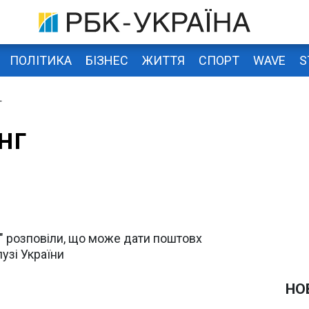
ПОЛІТИКА
БІЗНЕС
ЖИТТЯ
СПОРТ
WAVE
S
г
нг
" розповіли, що може дати поштовх
узі України
НО