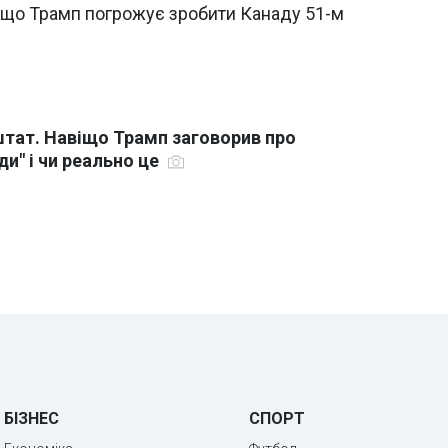
іщо Трамп погрожує зробити Канаду 51-м
 штат. Навіщо Трамп заговорив про
и" і чи реально це
БІЗНЕС
СПОРТ