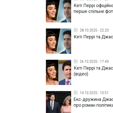
Кеті Перрі офіцій
перше спільне фот
28.10.2025 - 22:20
Кеті Перрі та Джа
26.10.2025 - 17:49
Кеті Перрі та Джа
(відео)
14.10.2025 - 10:51
Екс-дружина Джас
про роман політика