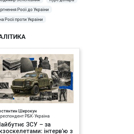
ргнення Росії до України
на Росії проти України
АЛІТИКА
остянтин Широкун
ореспондент РБК-Україна
айбутнє ЗСУ – за
кзоскелетами: інтерв'ю з