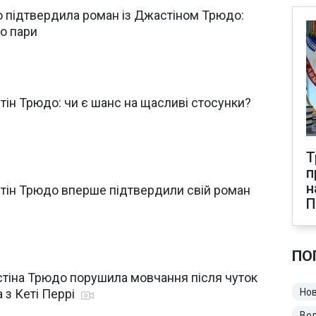
но підтвердила роман із Джастіном Трюдо:
о пари
стін Трюдо: чи є шанс на щасливі стосунки?
Т
п
н
стін Трюдо вперше підтвердили свій роман
ПО
тіна Трюдо порушила мовчання після чуток
 з Кеті Перрі
Нов
Во