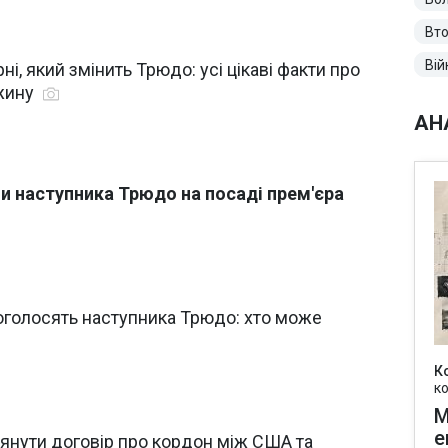
Вто
Вій
ні, який змінить Трюдо: усі цікаві факти про
ужину
АН
ли наступника Трюдо на посаді прем'єра
 оголосять наступника Трюдо: хто може
К
к
М
е
янути договір про кордон між США та