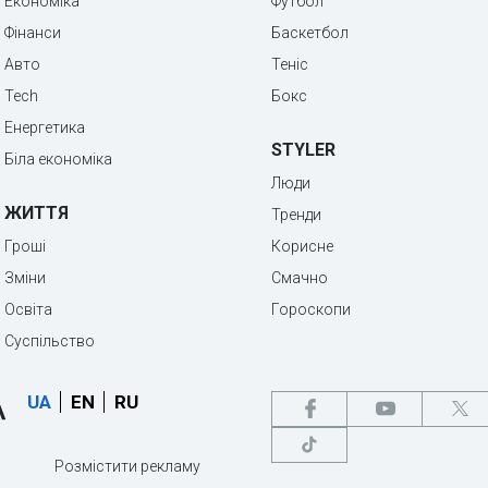
Економіка
Футбол
Фінанси
Баскетбол
Авто
Теніс
Tech
Бокс
Енергетика
STYLER
Біла економіка
Люди
ЖИТТЯ
Тренди
Гроші
Корисне
Зміни
Смачно
Освіта
Гороскопи
Суспільство
UA
EN
RU
Розмістити рекламу