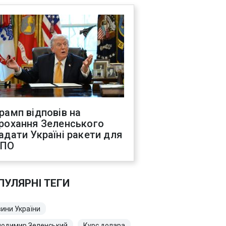
рамп відповів на
рохання Зеленського
адати Україні ракети для
ППО
ПУЛЯРНІ ТЕГИ
ини України
лодимир Зеленський
Курс долара