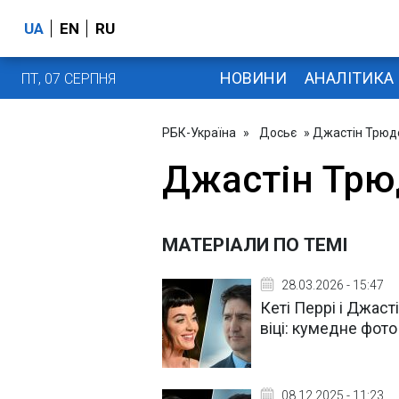
UA
EN
RU
НОВИНИ
АНАЛІТИКА
ПТ, 07 СЕРПНЯ
РБК-Україна
»
Досьє
» Джастін Трюд
Джастін Трю
МАТЕРІАЛИ ПО ТЕМІ
28.03.2026 - 15:47
Кеті Перрі і Джас
віці: кумедне фот
08.12.2025 - 11:23