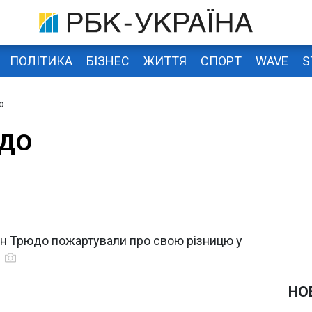
ПОЛІТИКА
БІЗНЕС
ЖИТТЯ
СПОРТ
WAVE
S
о
до
тін Трюдо пожартували про свою різницю у
о
НО