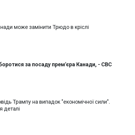
анади може замінити Трюдо в кріслі
оротися за посаду прем'єра Канади, - CBC
овідь Трампу на випадок "економічної сили".
я деталі