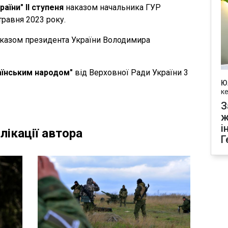
раїни" ІІ ступеня
наказом начальника ГУР
равня 2023 року.
казом президента України Володимира
аїнським народом"
від Верховної Ради України 3
Ю
к
З
ж
і
лікації автора
Г