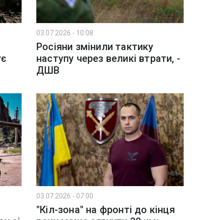
03.07.2026 - 10:08
Росіяни змінили тактику
ує
наступу через великі втрати, -
ДШВ
03.07.2026 - 07:00
"Кіл-зона" на фронті до кінця