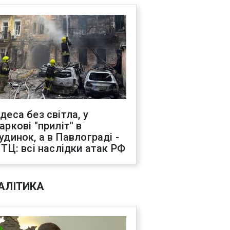
деса без світла, у
аркові "приліт" в
удинок, а в Павлограді -
 ТЦ: всі наслідки атак РФ
АЛІТИКА