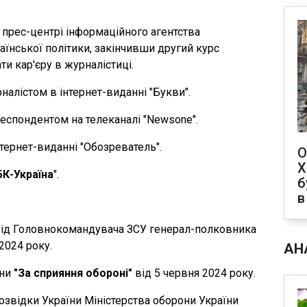
в прес-центрі інформаційного агентства
раїнської політики, закінчивши другий курс
ти кар'єру в журналістиці.
налістом в інтернет-виданні "Букви".
еспондентом на телеканалі "Newsone".
нтернет-виданні "Обозреватель".
О
Х
БК-Україна
".
б
в
" від Головнокомандувача ЗСУ генерал-полковника
2024 року.
АН
їни
"За сприяння обороні"
від 5 червня 2024 року.
озвідки України Міністерства оборони України