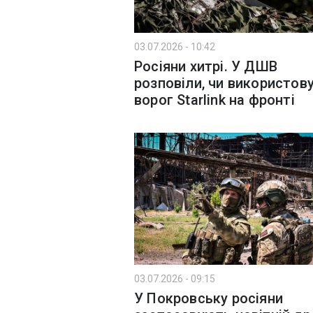
03.07.2026 - 10:42
Росіяни хитрі. У ДШВ
розповіли, чи використов
ворог Starlink на фронті
03.07.2026 - 09:15
У Покровську росіяни