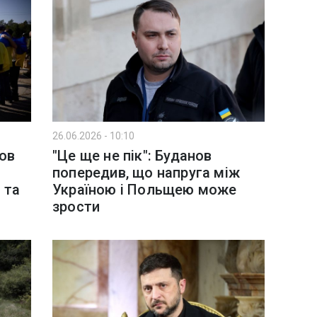
26.06.2026 - 10:10
нов
"Це ще не пік": Буданов
попередив, що напруга між
 та
Україною і Польщею може
зрости