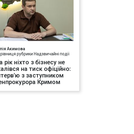
лія Акимова
ерівниця рубрики Надзвичайні події
а рік ніхто з бізнесу не
алівся на тиск офіційно:
нтерв'ю з заступником
енпрокурора Кримом