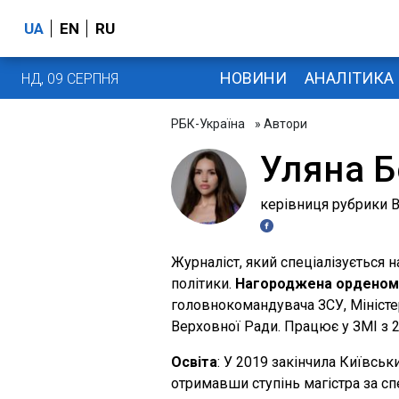
UA
EN
RU
НОВИНИ
АНАЛІТИКА
НД, 09 СЕРПНЯ
РБК-Україна
» Автори
Уляна Б
керівниця рубрики В
Журналіст, який спеціалізується н
політики.
Нагороджена орденом "
головнокомандувача ЗСУ, Міністе
Верховної Ради. Працює у ЗМІ з 2
Освіта
: У 2019 закінчила Київськ
отримавши ступінь магістра за спе