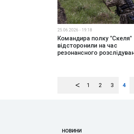
25.06.2026 - 19:18
Командира полку "Скеля"
відсторонили на час
резонансного розслідува
<
1
2
3
4
НОВИНИ