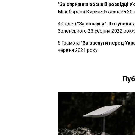
"За сприяння воєнній розвідці Ук
Міноборони Кирила Буданова 26 т
4.Орден
"За заслуги" ІІІ ступеня
у
Зеленського 23 серпня 2022 року.
5.Грамота
"За заслуги перед Укр
червня 2021 року.
Пуб