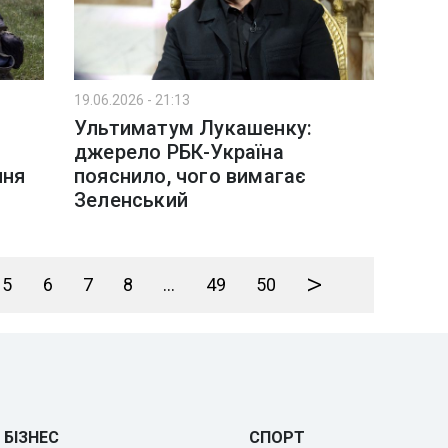
19.06.2026 - 21:13
Ультиматум Лукашенку:
джерело РБК-Україна
ння
пояснило, чого вимагає
Зеленський
>
5
6
7
8
...
49
50
БІЗНЕС
СПОРТ