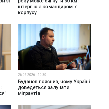
н зі
року може сягнути 30 км:
інтерв'ю з командиром 7
корпусу
26.06.2026 - 10:30
Буданов пояснив, чому Україні
:
доведеться залучати
ся"
мігрантів