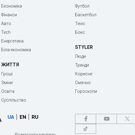
Економіка
Футбол
Фінанси
Баскетбол
Авто
Теніс
Tech
Бокс
Енергетика
STYLER
Біла економіка
Люди
ЖИТТЯ
Тренди
Гроші
Корисне
Зміни
Смачно
Освіта
Гороскопи
Суспільство
UA
EN
RU
Розмістити рекламу