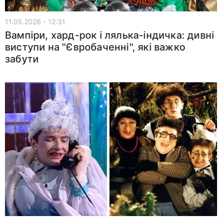
11.05.2026 - 12:31
Вампіри, хард-рок і лялька-індичка: дивні
виступи на "Євробаченні", які важко
забути