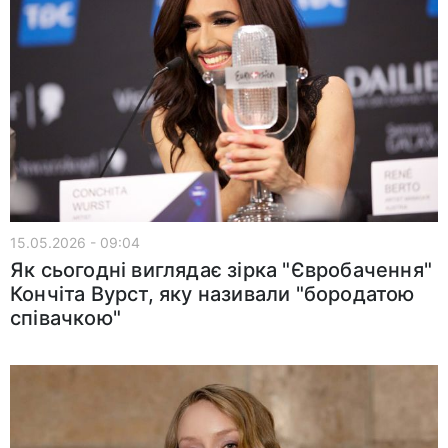
15.05.2026 - 09:04
Як сьогодні виглядає зірка "Євробачення"
Кончіта Вурст, яку називали "бородатою
співачкою"