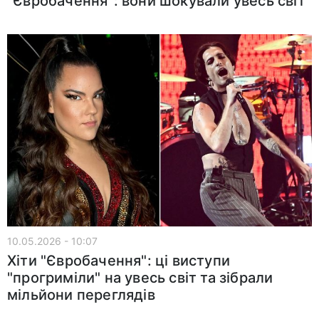
"Євробачення": вони шокували увесь світ
10.05.2026 - 10:07
Хіти "Євробачення": ці виступи
"прогриміли" на увесь світ та зібрали
мільйони переглядів