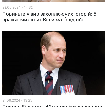
22.06.2024 - 14:32
Пориньте у вир захоплюючих історій: 5
вражаючих книг Вільяма Ґолдінґа
21.06.2024 - 13:25
Принцу Вільяму - 42: королівська родина