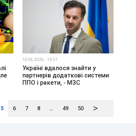
10.06.2026 - 14:51
алі
Україні вдалося знайти у
але
партнерів додаткові системи
ППО і ракети, - МЗС
>
5
6
7
8
...
49
50