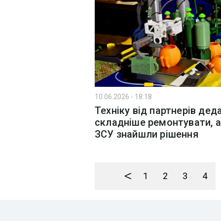
10.06.2026 - 18:18
Техніку від партнерів дед
складніше ремонтувати, 
ЗСУ знайшли рішення
<
1
2
3
4