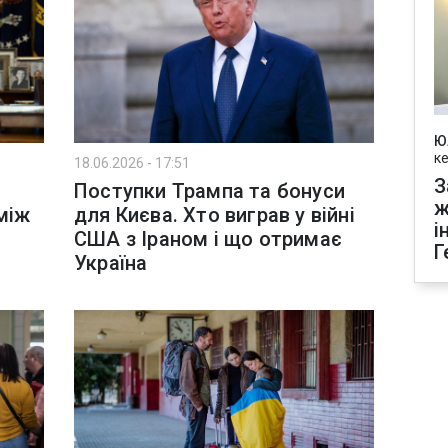
Ю
к
18.06.2026 - 17:51
З
Поступки Трампа та бонуси
ж
між
для Києва. Хто виграв у війні
і
США з Іраном і що отримає
Г
Україна