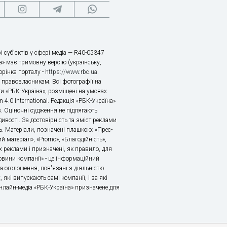
і суб’єктів у сфері медіа — R40-05347
» має тримовну версію (українську,
торінка порталу -
https://www.rbc.ua
.
х правовласникам. Всі фотографії на
ти «РБК-Україна», розміщені на умовах
n 4.0 International. Редакція «РБК-Україна»
в. Оціночні судження не підлягають
ивості. За достовірність та зміст реклами
ь. Матеріали, позначені плашкою: «Прес-
й матеріал», «Promo», «Благодійність»,
 реклами і призначені, як правило, для
«Новини компанії» - це інформаційний
а оголошення, пов'язані з діяльністю
 які випускають самі компанії, і за які
 Онлайн-медіа «РБК-Україна» призначене для