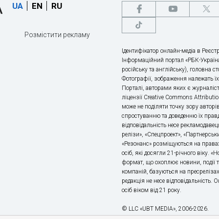
UA
EN
RU
Розмістити рекламу
Ідентифікатор онлайн-медіа в Реєстр
Інформаційний портал «РБК-Україна
російську та англійську), головна с
Фотографії, зображення належать ї
Порталі, авторами яких є журналіс
ліцензії Creative Commons Attributio
може не поділяти точку зору авторі
спростуванню та доведенню їх правд
відповідальність несе рекламодавец
релізи», «Спецпроект», «Партнерськи
«Резонанс» розміщуються на правах
осіб, які досягли 21-річного віку. 
формат, що охоплює новини, події т
компаній, базуються на пресрелізах,
редакція не несе відповідальність.
осіб віком від 21 року.
© LLC «UBT MEDIA», 2006-2026.