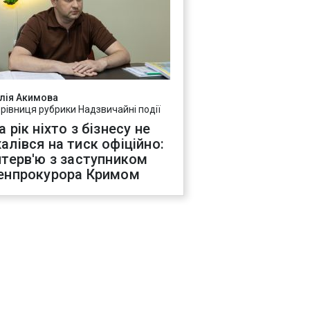
лія Акимова
ерівниця рубрики Надзвичайні події
а рік ніхто з бізнесу не
алівся на тиск офіційно:
нтерв'ю з заступником
енпрокурора Кримом