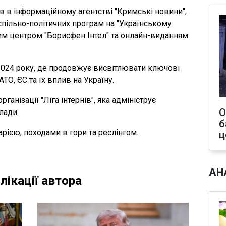
в в інформаційному агентстві "Кримські новини",
пільно-політичних програм на "Українському
ним центром "Борисфен Інтел" та онлайн-виданням
2024 року, де продовжує висвітлювати ключові
АТО, ЄС та їх вплив на Україну.
ганізації "Ліга інтернів", яка адмініструє
О
лади.
б
арією, походами в гори та реслінгом.
ц
АН
лікації автора