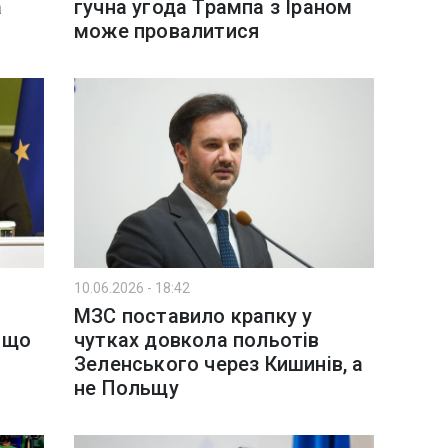
а
гучна угода Трампа з Іраном
може провалитися
10.06.2026 - 18:42
МЗС поставило крапку у
: що
чутках довкола польотів
Зеленського через Кишинів, а
не Польщу