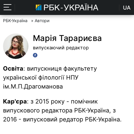
UA
РБК-Україна
» Автори
Марія Тарариєва
випускаючий редактор
Освіта
: випускниця факультету
української філології НПУ
ім.М.П.Драгоманова
Кар'єра
: з 2015 року - помічник
випускового редактора РБК-Україна, з
2016 - випусковий редатор РБК-Україна.