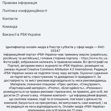
Правова інформація
Політика конфіденційності
Контакти
Команда
Вакансії в РБК-Україна
Ідентифікатор онлайн-медіа в Реєстрі суб’єктів у сфері медіа — R40-
05347
Інформаційний портал «РБК-Україна» має тримовну версію (українську,
російську та англійську), головна сторінка порталу -
https://www.rbc.ua
.
Фотографії, зображення належать їх правовласникам. Всі фотографії на
Порталі, авторами яких є журналісти «РБК-Україна», розміщені на
умовах ліцензії Creative Commons Attribution 4.0 International. Редакція
«РБК-Україна» може не поділяти точку зору авторів. Оціночні судження
не підлягають спростуванню та доведенню їх правдивості. За
достовірність та зміст реклами відповідальність несе рекламодавець.
Матеріали, позначені плашкою: «Прес-релізи», «Спецпроект»,
«Партнерський матеріал», «Promo», «Благодійність», «Резонанс»
розміщуються на правах реклами і призначені, як правило, для осіб, які
досягли 21-річного віку. «Новини компанії» - це інформаційний формат,
що охоплює новини, події та оголошення, пов'язані з діяльністю
компаній, базуються на пресрелізах, які випускають самі компанії, і за
які редакція не несе відповідальність. Онлайн-медіа «РБК-Україна»
призначене для осіб віком від 21 року.