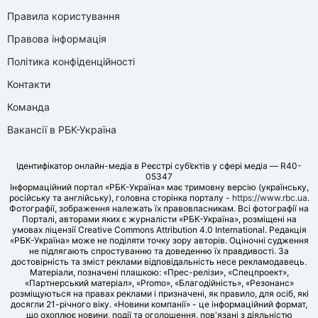
Правила користування
Правова інформація
Політика конфіденційності
Контакти
Команда
Вакансії в РБК-Україна
Ідентифікатор онлайн-медіа в Реєстрі суб’єктів у сфері медіа — R40-
05347
Інформаційний портал «РБК-Україна» має тримовну версію (українську,
російську та англійську), головна сторінка порталу -
https://www.rbc.ua
.
Фотографії, зображення належать їх правовласникам. Всі фотографії на
Порталі, авторами яких є журналісти «РБК-Україна», розміщені на
умовах ліцензії Creative Commons Attribution 4.0 International. Редакція
«РБК-Україна» може не поділяти точку зору авторів. Оціночні судження
не підлягають спростуванню та доведенню їх правдивості. За
достовірність та зміст реклами відповідальність несе рекламодавець.
Матеріали, позначені плашкою: «Прес-релізи», «Спецпроект»,
«Партнерський матеріал», «Promo», «Благодійність», «Резонанс»
розміщуються на правах реклами і призначені, як правило, для осіб, які
досягли 21-річного віку. «Новини компанії» - це інформаційний формат,
що охоплює новини, події та оголошення, пов'язані з діяльністю