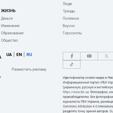
Люди
ЖИЗНЬ
Тренды
Деньги
Полезное
Изменения
Вкусно
Образование
Гороскопы
Общество
UA
EN
RU
Разместить рекламу
ы
Идентификатор онлайн-медиа в Реес
Информационный портал «РБК-Укр
(украинскую, русскую и английскую
https://www.rbc.ua
. Фотографии, и
правообладателям. Все фотографии
журналисты РБК-Украина, размещен
Commons Attribution 4.0 Internatio
разделять точку зрения авторов. О