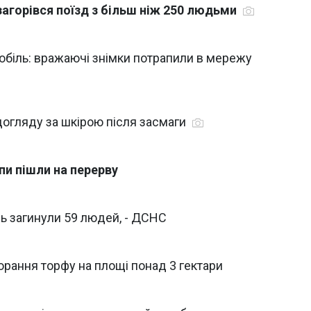
 загорівся поїзд з більш ніж 250 людьми
мобіль: вражаючі знімки потрапили в мережу
догляду за шкірою після засмаги
пи пішли на перерву
нь загинули 59 людей, - ДСНС
горання торфу на площі понад 3 гектари