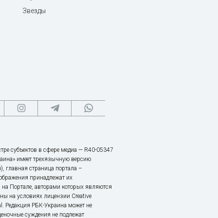
Звезды
тре субъектов в сфере медиа — R40-05347
аина» имеет трехязычную версию
), главная страница портала –
зображения принадлежат их
 на Портале, авторами которых являются
ы на условиях лицензии Creative
nal. Редакция РБК-Украина может не
ценочные суждения не подлежат