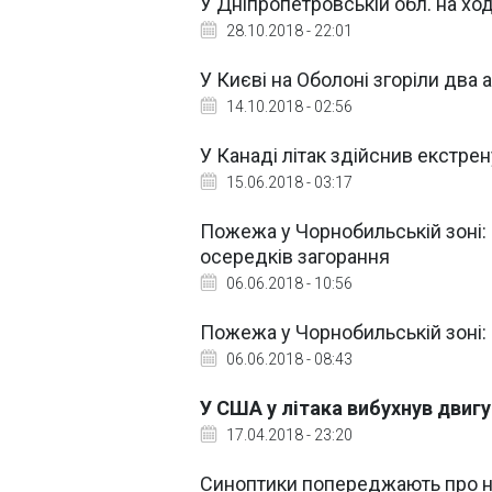
У Дніпропетровській обл. на хо
28.10.2018 - 22:01
У Києві на Оболоні згоріли два
14.10.2018 - 02:56
У Канаді літак здійснив екстре
15.06.2018 - 03:17
Пожежа у Чорнобильській зоні:
осередків загорання
06.06.2018 - 10:56
Пожежа у Чорнобильській зоні:
06.06.2018 - 08:43
У США у літака вибухнув двигу
17.04.2018 - 23:20
Синоптики попереджають про н