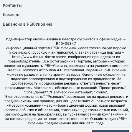
Контакты
Команда
Вакансии в РБК-Украина
Идентификатор онлайн-медиа в Реестре субъектов в сфере медиа —
R40-05347
Информационный портал «РБК-Украина» имеет трехязычную версию
(украинскую, русскую и английскую), главная страница портала –
https://www.rbc.ua
. Фотографии, изображения принадлежат их
правообладателям. Все фотографии на Портале, авторами которых
являются журналисты РБК-Украина, размещены на условиях лицензии
Creative Commons Attribution 4.0 International. Редакция РБК-Украина
может не разделять точку зрения авторов. Оценочные суждения не
подлежат опровержению и подтверждению их правдивости. За
достоверность и содержание рекламы ответственность несет
рекламодатель. Материалы, обозначенные плашкой: "Пресс-релизы",
"Спецпроект", "Партнерский материал", "Promo",
"Благотворительность", "Резонанс" размещаются на правах рекламы и
предназначены, как правило, для лиц, достигших 21-летнего возраста.
«Новости компании» – это информационный формат, охватывающий
новости, события и объявления, связанные с деятельностью компаний,
базирующиеся на прессрелизах, выпускаемых самими компаниями, и
за которые редакция не несет ответственности. Онлайн-медиа «РБК-
Украина» предназначено для лиц от 21 года.
© LLC "UBT MEDIA", 2006-2026.