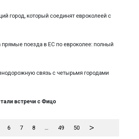
ий город, который соединят евроколеей с
 прямые поезда в ЕС по евроколее: полный
знодорожную связь с четырьмя городами
тали встречи с Фицо
>
6
7
8
...
49
50