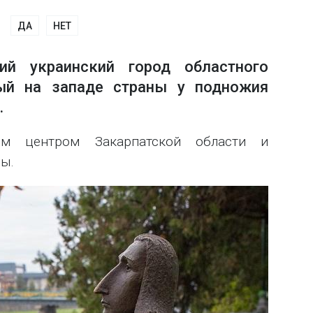
ДА
НЕТ
й украинский город областного
ный на западе страны у подножия
.
ным центром Закарпатской области и
ы.