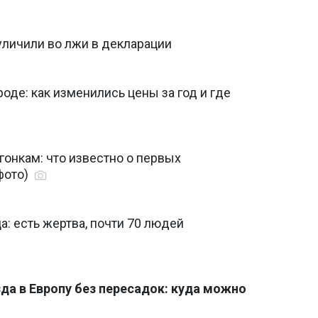
уличили во лжи в декларации
оде: как изменились цены за год и где
гонкам: что известно о первых
фото)
а: есть жертва, почти 70 людей
да в Европу без пересадок: куда можно