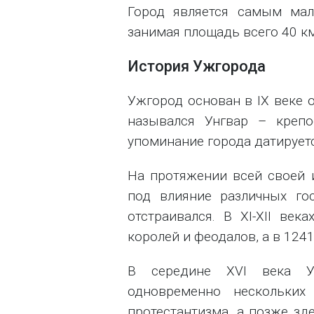
Город является самым мал
занимая площадь всего 40 км
История Ужгорода
Ужгород основан в ІХ веке 
назывался Унгвар – крепо
упоминание города датируетс
На протяжении всей своей 
под влияние различных го
отстраивался. В XI-XII ве
королей и феодалов, а в 124
В середине ХVІ века Уж
одновременно нескольких 
протестантизма, а позже зд