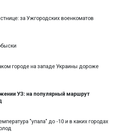
стнице: за Ужгородских военкоматов
обыски
аком городе на западе Украины дороже
ожении УЗ: на популярный маршрут
д
мпература "упала" до -10 и в каких городах
олод