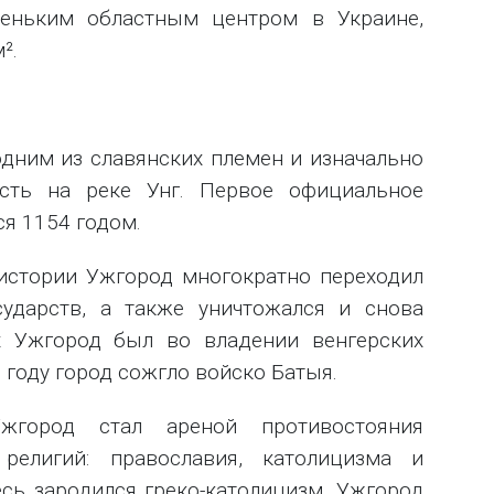
еньким областным центром в Украине,
².
одним из славянских племен и изначально
сть на реке Унг. Первое официальное
я 1154 годом.
истории Ужгород многократно переходил
сударств, а также уничтожался и снова
ках Ужгород был во владении венгерских
1 году город сожгло войско Батыя.
город стал ареной противостояния
религий: православия, католицизма и
есь зародился греко-католицизм. Ужгород