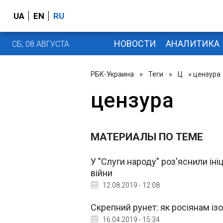
UA
EN
RU
НОВОСТИ
АНАЛИТИКА
СБ, 08 АВГУСТА
РБК-Украина
»
Теги
»
Ц
» цензура
цензура
МАТЕРИАЛЫ ПО ТЕМЕ
У "Слуги народу" роз'яснили іні
війни
12.08.2019 - 12:08
Скрепний рунет: як росіянам із
16.04.2019 - 15:34