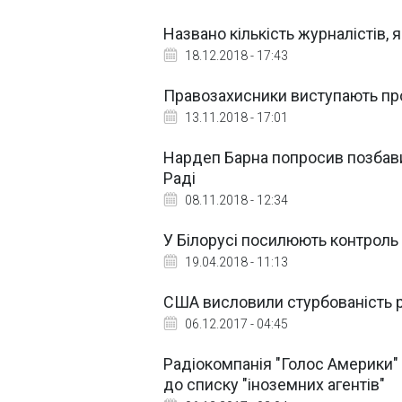
Названо кількість журналістів, я
18.12.2018 - 17:43
Правозахисники виступають про
13.11.2018 - 17:01
Нардеп Барна попросив позбавит
Раді
08.11.2018 - 12:34
У Білорусі посилюють контроль 
19.04.2018 - 11:13
США висловили стурбованість р
06.12.2017 - 04:45
Радіокомпанія "Голос Америки"
до списку "іноземних агентів"