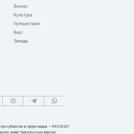
Велнес
Культура
Путешествия
Вкус
Звезды
тре субъектов в сфере медиа — R40-05347
аина» имеет трехязычную версию