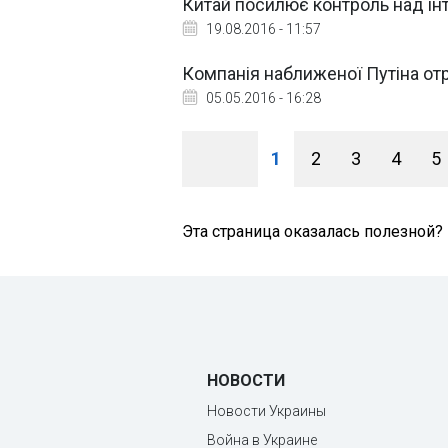
Китай посилює контроль над ін
19.08.2016 - 11:57
Компанія наближеної Путіна от
05.05.2016 - 16:28
1
2
3
4
5
Эта страница оказалась полезной?
НОВОСТИ
Новости Украины
Война в Украине