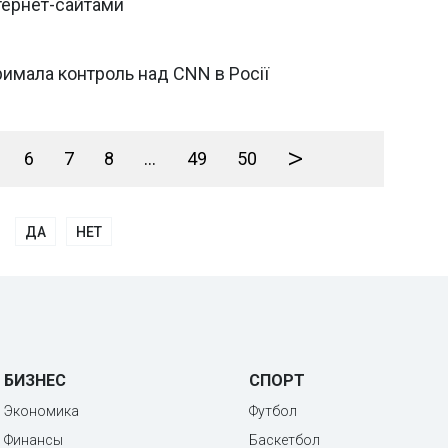
тернет-сайтами
римала контроль над CNN в Росії
>
6
7
8
...
49
50
ДА
НЕТ
БИЗНЕС
СПОРТ
Экономика
Футбол
Финансы
Баскетбол