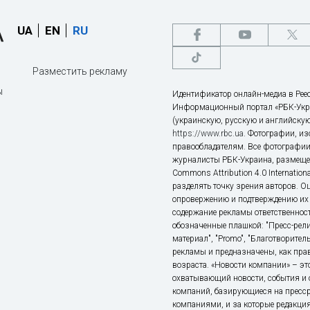
UA
EN
RU
Разместить рекламу
ы
Идентификатор онлайн-медиа в Реес
Информационный портал «РБК-Укр
(украинскую, русскую и английскую
https://www.rbc.ua
. Фотографии, и
правообладателям. Все фотографии
журналисты РБК-Украина, размещен
Commons Attribution 4.0 Internatio
разделять точку зрения авторов. О
опровержению и подтверждению их 
содержание рекламы ответственност
обозначенные плашкой: "Пресс-рели
материал", "Promo", "Благотворител
рекламы и предназначены, как прав
возраста. «Новости компании» – 
охватывающий новости, события и 
компаний, базирующиеся на пресс
компаниями, и за которые редакция