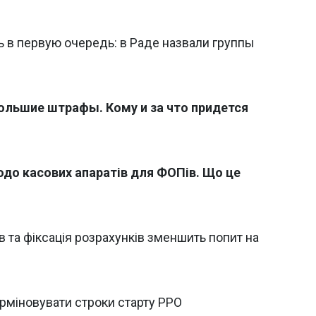
ь в первую очередь: в Раде назвали группы
большие штрафы. Кому и за что придется
до касових апаратів для ФОПів. Що це
в та фіксація розрахунків зменшить попит на
ерміновувати строки старту РРО