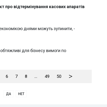
т про відтермінування касових апаратів
 економікою днями можуть зупинити, -
обтяжливі для бізнесу вимоги по
>
6
7
8
...
49
50
ДА
НЕТ