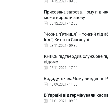
14.12.2021 - 09:00
Прихована загроза. Чому під час
може вирости знову
06.12.2021 - 12:00
"Чорна п'ятниця" – тонкий лід а
Індії, Китаї та Сінгапурі
23.11.2021 - 09:30
КНІІСЕ підтвердив службове пі
відомо
05.11.2021 - 17:04
Видадуть чек. Чому введення Р
16.09.2021 - 14:00
В Україні відтермінували касо
01.01.2021 - 08:33