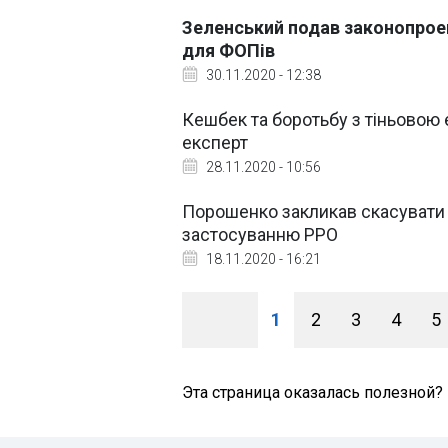
Зеленський подав законопроек
для ФОПів
30.11.2020 - 12:38
Кешбек та боротьбу з тіньовою
експерт
28.11.2020 - 10:56
Порошенко закликав скасувати 
застосуванню РРО
18.11.2020 - 16:21
1
2
3
4
5
Эта страница оказалась полезной?