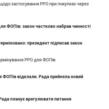
щодо застосування РРО при покупках через
для ФОПів: закон частково набрав чинності
терміновано: президент підписав закон
термінування РРО для ФОПів
я ФОПів відклали. Рада прийняла новий
 Рада планує врегулювати питання