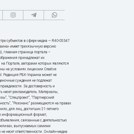
тре субъектов в сфере медиа — R40-05347
аина» имеет трехязычную версию
), главная страница портала –
зображения принадлежат их
 на Портале, авторами которых являются
ы на условиях лицензии Creative
nal. Редакция РБК-Украина может не
ценочные суждения не подлежат
правдивости. За достоверность и
ь несет рекламодатель. Материалы,
зы", "Спецпроект", "Партнерский
ьность", "Резонанс" размещаются на правах
ило, для лиц, достигших 21-летнего
это информационный формат,
объявления, связанные с деятельностью
релизах, выпускаемых самими
 не несет ответственности. Онлайн-медиа