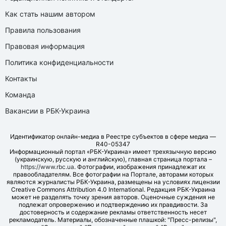
Как стать нашим автором
Правила пользования
Правовая информация
Политика конфиденциальности
Контакты
Команда
Вакансии в РБК-Украина
Идентификатор онлайн-медиа в Реестре субъектов в сфере медиа —
R40-05347
Информационный портал «РБК-Украина» имеет трехязычную версию
(украинскую, русскую и английскую), главная страница портала –
https://www.rbc.ua
. Фотографии, изображения принадлежат их
правообладателям. Все фотографии на Портале, авторами которых
являются журналисты РБК-Украина, размещены на условиях лицензии
Creative Commons Attribution 4.0 International. Редакция РБК-Украина
может не разделять точку зрения авторов. Оценочные суждения не
подлежат опровержению и подтверждению их правдивости. За
достоверность и содержание рекламы ответственность несет
рекламодатель. Материалы, обозначенные плашкой: "Пресс-релизы",