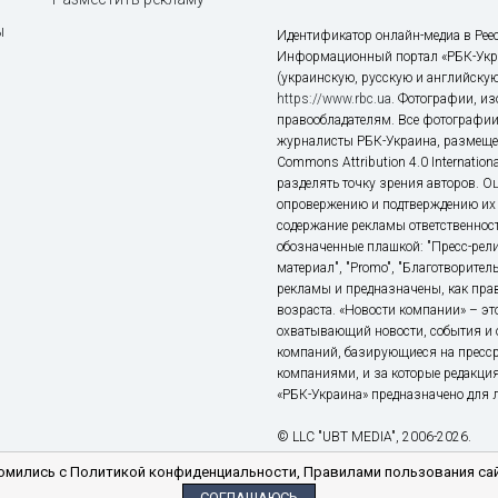
ы
Идентификатор онлайн-медиа в Реес
Информационный портал «РБК-Укр
(украинскую, русскую и английскую
https://www.rbc.ua
. Фотографии, и
правообладателям. Все фотографии
журналисты РБК-Украина, размещен
Commons Attribution 4.0 Internatio
разделять точку зрения авторов. О
опровержению и подтверждению их 
содержание рекламы ответственност
обозначенные плашкой: "Пресс-рели
материал", "Promo", "Благотворител
рекламы и предназначены, как прав
возраста. «Новости компании» – 
охватывающий новости, события и 
компаний, базирующиеся на пресс
компаниями, и за которые редакция
«РБК-Украина» предназначено для ли
© LLC "UBT MEDIA", 2006-2026.
мились с Политикой конфиденциальности, Правилами пользования сай
СОГЛАШАЮСЬ