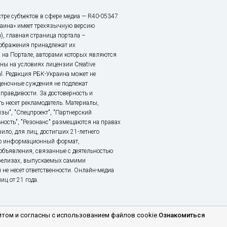
тре субъектов в сфере медиа — R40-05347
аина» имеет трехязычную версию
), главная страница портала –
зображения принадлежат их
 на Портале, авторами которых являются
ы на условиях лицензии Creative
nal. Редакция РБК-Украина может не
ценочные суждения не подлежат
правдивости. За достоверность и
ь несет рекламодатель. Материалы,
зы", "Спецпроект", "Партнерский
ьность", "Резонанс" размещаются на правах
ило, для лиц, достигших 21-летнего
это информационный формат,
объявления, связанные с деятельностью
релизах, выпускаемых самими
 не несет ответственности. Онлайн-медиа
ц от 21 года.
том и согласны с использованием файлов cookie.
Ознакомиться