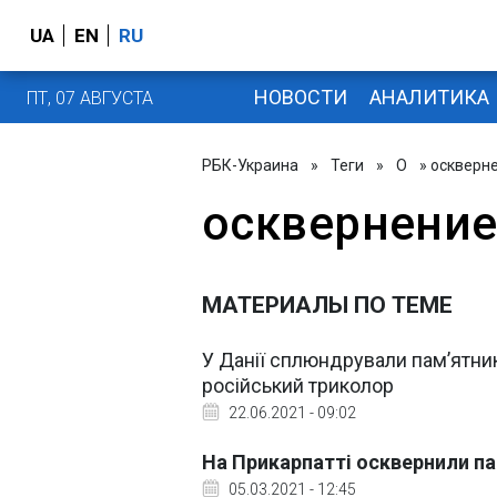
UA
EN
RU
НОВОСТИ
АНАЛИТИКА
ПТ, 07 АВГУСТА
РБК-Украина
»
Теги
»
О
» оскверн
осквернени
МАТЕРИАЛЫ ПО ТЕМЕ
У Данії сплюндрували пам’ятни
російський триколор
22.06.2021 - 09:02
На Прикарпатті осквернили п
05.03.2021 - 12:45