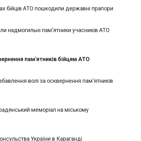
лах бійців АТО пошкодили державні прапори
или надмогильні пам'ятники учасників АТО
квернення пам'ятників бійцям АТО
бавлення волі за осквернення пам'ятників
 радянський меморіал на міському
онсульства України в Караганді