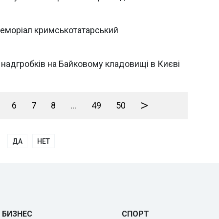
меморіал кримськотатарський
 надгробків на Байковому кладовищі в Києві
>
6
7
8
...
49
50
ДА
НЕТ
БИЗНЕС
СПОРТ