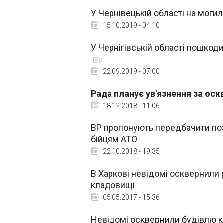
У Чернівецькій області на моги
15.10.2019 - 04:10
У Чернігівській області пошкод
22.09.2019 - 07:00
Рада планує ув'язнення за ос
18.12.2018 - 11:06
ВР пропонують передбачити поз
бійцям АТО
22.10.2018 - 19:35
В Харкові невідомі осквернили
кладовищі
05.05.2017 - 15:36
Невідомі осквернили будівлю к