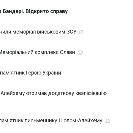
 Бандері. Відкрито справу
рнили меморіал військовим ЗСУ
и Меморіальний комплекс Слави
 пам'ятник Герою України
-Алейхему отримав додаткову кваліфікацію
 пам'ятник письменнику Шолом-Алейхему