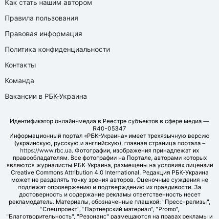
Как стать нашим автором
Правила пользования
Правовая информация
Политика конфиденциальности
Контакты
Команда
Вакансии в РБК-Украина
Идентификатор онлайн-медиа в Реестре субъектов в сфере медиа —
R40-05347
Информационный портал «РБК-Украина» имеет трехязычную версию
(украинскую, русскую и английскую), главная страница портала –
https://www.rbc.ua
. Фотографии, изображения принадлежат их
правообладателям. Все фотографии на Портале, авторами которых
являются журналисты РБК-Украина, размещены на условиях лицензии
Creative Commons Attribution 4.0 International. Редакция РБК-Украина
может не разделять точку зрения авторов. Оценочные суждения не
подлежат опровержению и подтверждению их правдивости. За
достоверность и содержание рекламы ответственность несет
рекламодатель. Материалы, обозначенные плашкой: "Пресс-релизы",
"Спецпроект", "Партнерский материал", "Promo",
"Благотворительность", "Резонанс" размещаются на правах рекламы и