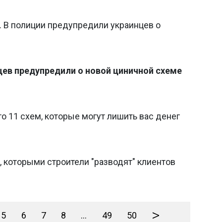
. В полиции предупредили украинцев о
цев предупредили о новой циничной схеме
о 11 схем, которые могут лишить вас денег
, которыми строители "разводят" клиентов
>
5
6
7
8
...
49
50