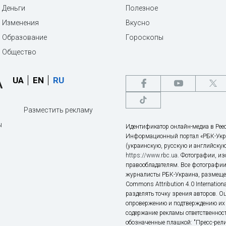
Деньги
Полезное
Изменения
Вкусно
Образование
Гороскопы
Общество
UA
EN
RU
Разместить рекламу
ы
Идентификатор онлайн-медиа в Реес
Информационный портал «РБК-Укр
(украинскую, русскую и английскую
https://www.rbc.ua
. Фотографии, и
правообладателям. Все фотографии
журналисты РБК-Украина, размещен
Commons Attribution 4.0 Internatio
разделять точку зрения авторов. О
опровержению и подтверждению их 
содержание рекламы ответственност
обозначенные плашкой: "Пресс-рели