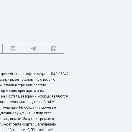
тре субъектов в сфере медиа — R40-05347
аина» имеет трехязычную версию
), главная страница портала –
зображения принадлежат их
 на Портале, авторами которых являются
ы на условиях лицензии Creative
nal. Редакция РБК-Украина может не
ценочные суждения не подлежат
правдивости. За достоверность и
ь несет рекламодатель. Материалы,
зы", "Спецпроект", "Партнерский