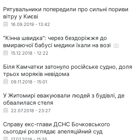
Рятувальники попередили про сильні пориви
вітру у Києві
16.09.2019 - 13:42
"Кінна швидка": через бездоріжжя до
вмираючої бабусі медики їхали на возі
15.12.2018 - 12:22
Біля Камчатки затонуло російське судно, доля
трьох моряків невідома
09.11.2018 - 15:01
У Житомирі евакуювали людей з будівлі, де
обвалилася стеля
22.07.2018 - 23:27
Справу екс-глави ДСНС Бочковського
сьогодні розглядає апеляційний суд
17.07.2018 - 15:55