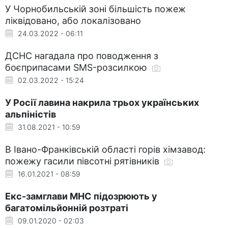
У Чорнобильській зоні більшість пожеж
ліквідовано, або локалізовано
24.03.2022 - 06:11
ДСНС нагадала про поводження з
боєприпасами SMS-розсилкою
02.03.2022 - 15:24
У Росії лавина накрила трьох українських
альпіністів
31.08.2021 - 10:59
В Івано-Франківській області горів хімзавод:
пожежу гасили півсотні рятівників
16.01.2021 - 08:59
Екс-замглави МНС підозрюють у
багатомільйонній розтраті
09.01.2020 - 02:03