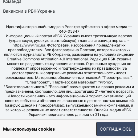
Команда
Вакансии в РБК-Украина
Идентификатор онлайн-медиа в Реестре субъектов в сфере медиа —
R40-05347
Информационный портал «РБК-Украина» имеет трехязычную версию
(украинскую, русскую и английскую), главная страница портала –
https://www.rbc.ua
. Фотографии, изображения принадлежат их
правообладателям. Все фотографии на Портале, авторами которых
являются журналисты РБК-Украина, размещены на условиях лицензии
Creative Commons Attribution 4.0 International. Редакция РБК-Украина
может не разделять точку зрения авторов. Оценочные суждения не
подлежат опровержению и подтверждению их правдивости. За
достоверность и содержание рекламы ответственность несет
рекламодатель. Материалы, обозначенные плашкой: "Пресс-релизы",
"Спецпроект", "Партнерский материал", "Promo",
"Благотворительность", "Резонанс" размещаются на правах рекламы и
предназначены, как правило, для лиц, достигших 21-летнего возраста.
«Новости компании» – это информационный формат, охватывающий
новости, события и объявления, связанные с деятельностью компаний,
базирующиеся на прессрелизах, выпускаемых самими компаниями, и
за которые редакция не несет ответственности. Онлайн-медиа «РБК-
Украина» предназначено для лиц от 21 года.
© LLC "UBT MEDIA", 2006-2026.
Мы используем cookies
СОГЛАШАЮСЬ