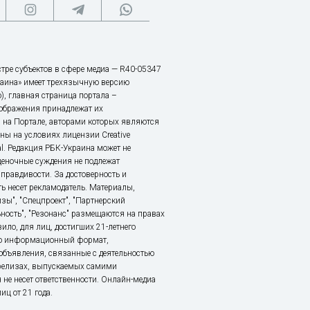
тре субъектов в сфере медиа — R40-05347
аина» имеет трехязычную версию
), главная страница портала –
зображения принадлежат их
 на Портале, авторами которых являются
ы на условиях лицензии Creative
nal. Редакция РБК-Украина может не
ценочные суждения не подлежат
правдивости. За достоверность и
ь несет рекламодатель. Материалы,
зы", "Спецпроект", "Партнерский
ьность", "Резонанс" размещаются на правах
ило, для лиц, достигших 21-летнего
это информационный формат,
объявления, связанные с деятельностью
релизах, выпускаемых самими
 не несет ответственности. Онлайн-медиа
ц от 21 года.