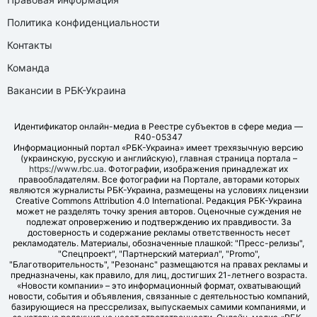
Политика конфиденциальности
Контакты
Команда
Вакансии в РБК-Украина
Идентификатор онлайн-медиа в Реестре субъектов в сфере медиа —
R40-05347
Информационный портал «РБК-Украина» имеет трехязычную версию
(украинскую, русскую и английскую), главная страница портала –
https://www.rbc.ua
. Фотографии, изображения принадлежат их
правообладателям. Все фотографии на Портале, авторами которых
являются журналисты РБК-Украина, размещены на условиях лицензии
Creative Commons Attribution 4.0 International. Редакция РБК-Украина
может не разделять точку зрения авторов. Оценочные суждения не
подлежат опровержению и подтверждению их правдивости. За
достоверность и содержание рекламы ответственность несет
рекламодатель. Материалы, обозначенные плашкой: "Пресс-релизы",
"Спецпроект", "Партнерский материал", "Promo",
"Благотворительность", "Резонанс" размещаются на правах рекламы и
предназначены, как правило, для лиц, достигших 21-летнего возраста.
«Новости компании» – это информационный формат, охватывающий
новости, события и объявления, связанные с деятельностью компаний,
базирующиеся на прессрелизах, выпускаемых самими компаниями, и