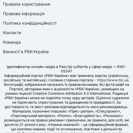
Правила користування
Правова інформація
Політика конфіденційності
Контакти
Команда
Вакансії в РБК-Україна
Ідентифікатор онлайн-медіа в Реєстрі суб’єктів у сфері медіа — R40-
05347
Інформаційний портал «РБК-Україна» має тримовну версію (українську,
російську та англійську), головна сторінка порталу -
https://www.rbc.ua
.
Фотографії, зображення належать їх правовласникам. Всі фотографії на
Порталі, авторами яких є журналісти «РБК-Україна», розміщені на
умовах ліцензії Creative Commons Attribution 4.0 International. Редакція
«РБК-Україна» може не поділяти точку зору авторів. Оціночні судження
не підлягають спростуванню та доведенню їх правдивості. За
достовірність та зміст реклами відповідальність несе рекламодавець.
Матеріали, позначені плашкою: «Прес-релізи», «Спецпроект»,
«Партнерський матеріал», «Promo», «Благодійність», «Резонанс»
розміщуються на правах реклами і призначені, як правило, для осіб, які
досягли 21-річного віку. «Новини компанії» - це інформаційний формат,
що охоплює новини, події та оголошення, пов'язані з діяльністю