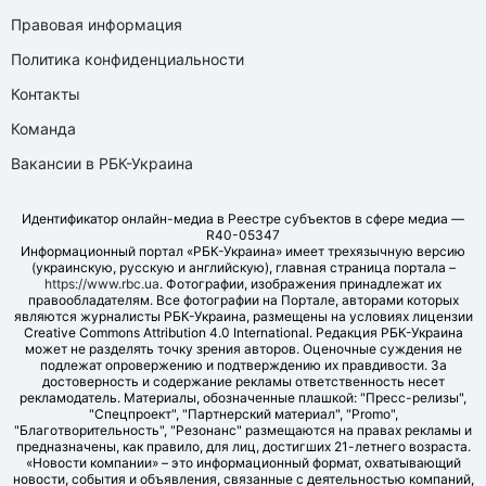
Правовая информация
Политика конфиденциальности
Контакты
Команда
Вакансии в РБК-Украина
Идентификатор онлайн-медиа в Реестре субъектов в сфере медиа —
R40-05347
Информационный портал «РБК-Украина» имеет трехязычную версию
(украинскую, русскую и английскую), главная страница портала –
https://www.rbc.ua
. Фотографии, изображения принадлежат их
правообладателям. Все фотографии на Портале, авторами которых
являются журналисты РБК-Украина, размещены на условиях лицензии
Creative Commons Attribution 4.0 International. Редакция РБК-Украина
может не разделять точку зрения авторов. Оценочные суждения не
подлежат опровержению и подтверждению их правдивости. За
достоверность и содержание рекламы ответственность несет
рекламодатель. Материалы, обозначенные плашкой: "Пресс-релизы",
"Спецпроект", "Партнерский материал", "Promo",
"Благотворительность", "Резонанс" размещаются на правах рекламы и
предназначены, как правило, для лиц, достигших 21-летнего возраста.
«Новости компании» – это информационный формат, охватывающий
новости, события и объявления, связанные с деятельностью компаний,