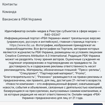
Контакты
Команда
Вакансии в РБК-Украина
Идентификатор онлайн-медиа в Реестре субъектов в сфере медиа —
R40-05347
Информационный портал «РБК-Украина» имеет трехязычную версию
(украинскую, русскую и английскую), главная страница портала –
https://www.rbc.ua
. Фотографии, изображения принадлежат их
правообладателям. Все фотографии на Портале, авторами которых
являются журналисты РБК-Украина, размещены на условиях лицензии
Creative Commons Attribution 4.0 International. Редакция РБК-Украина
может не разделять точку зрения авторов. Оценочные суждения не
подлежат опровержению и подтверждению их правдивости. За
достоверность и содержание рекламы ответственность несет
рекламодатель. Материалы, обозначенные плашкой: "Пресс-релизы",
"Спецпроект", "Партнерский материал", "Promo",
"Благотворительность", "Резонанс" размещаются на правах рекламы и
предназначены, как правило, для лиц, достигших 21-летнего возраста.
«Новости компании» – это информационный формат, охватывающий
новости, события и объявления, связанные с деятельностью компаний,
базирующиеся на прессрелизах, выпускаемых самими компаниями, и
за которые редакция не несет ответственности. Онлайн-медиа «РБК-
Украина» предназначено для лиц от 21 года.
© LLC "UBT MEDIA", 2006-2026.