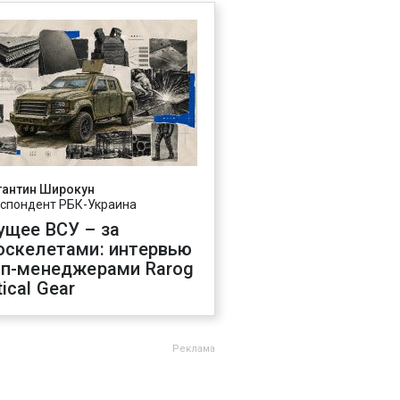
тантин Широкун
спондент РБК-Украина
ущее ВСУ – за
оскелетами: интервью
оп-менеджерами Rarog
ical Gear