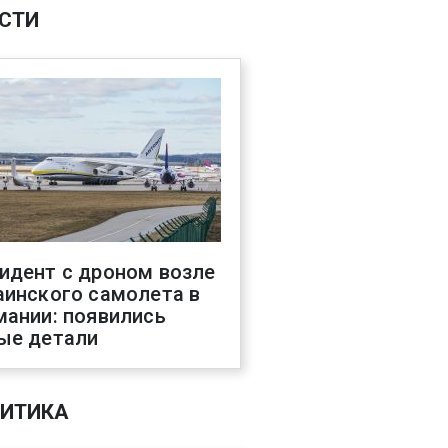
СТИ
идент с дроном возле
аинского самолета в
мании: появились
ые детали
ИТИКА