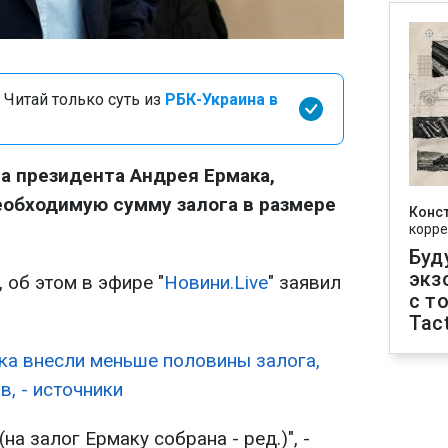
 Читай только суть из
РБК-Украина в
а президента Андрея Ермака,
еобходимую сумму залога в размере
Конс
корре
Буд
экз
, об этом в эфире "
Новини.Live
" заявил
с т
Tact
ка внесли меньше половины залога,
в, - источники
на залог Ермаку собрана - ред.)", -