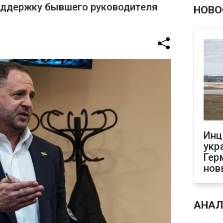
поддержку бывшего руководителя
НОВО
Инц
укр
Гер
нов
АНАЛ