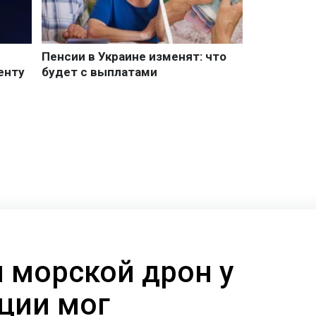
 морской дрон у
еции мог