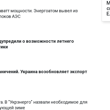
М
с
аватт мощности. Энергоатом вывел из
Е
блоков АЭС
едупредили о возможности летнего
тики
аничений. Украина возобновляет экспорт
. В "Укрэнерго" назвали необходимое для
дующей зиме