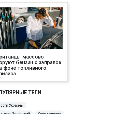
ританцы массово
оруют бензин с заправок
а фоне топливного
ризиса
ПУЛЯРНЫЕ ТЕГИ
ости Украины
адимир Зеленский
Курс доллара