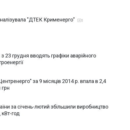
оналізувала "ДТЕК Крименерго"
і з 23 грудня вводять графіки аварійного
роенергії
ентренерго" за 9 місяців 2014 р. впала в 2,4
н грн
раїни за січень-лютий збільшили виробництво
 кВт-год