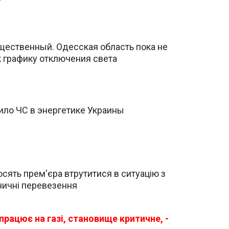
щественный. Одесская область пока не
 графику отключения света
ило ЧС в энергетике Украины
осять прем'єра втрутитися в ситуацію з
ничні перевезення
працює на газі, становище критичне, -