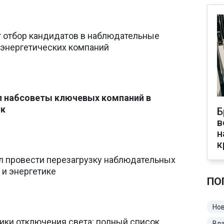
т отбор кандидатов в наблюдательные
энергетических компаний
л набсоветы ключевых компаний в
ок
Б
в
н
к
л провести перезагрузку наблюдательных
 и энергетике
ПО
Нов
ики отключения света: полный список
Вл