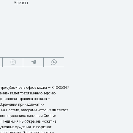
Звезды
тре субъектов в сфере медиа — R40-05347
аина» имеет трехязычную версию
), главная страница портала –
зображения принадлежат их
 на Портале, авторами которых являются
ы на условиях лицензии Creative
nal. Редакция РБК-Украина может не
ценочные суждения не подлежат
правдивости. За достоверность и