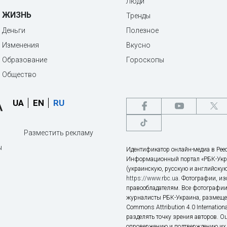
Люди
ЖИЗНЬ
Тренды
Деньги
Полезное
Изменения
Вкусно
Образование
Гороскопы
Общество
UA
EN
RU
Разместить рекламу
ы
Идентификатор онлайн-медиа в Реес
Информационный портал «РБК-Укр
(украинскую, русскую и английскую
https://www.rbc.ua
. Фотографии, и
правообладателям. Все фотографии
журналисты РБК-Украина, размещен
Commons Attribution 4.0 Internatio
разделять точку зрения авторов. О
опровержению и подтверждению их 