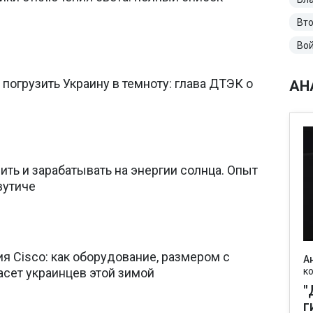
Вто
Вой
 погрузить Украину в темноту: глава ДТЭК о
АН
ть и зарабатывать на энергии солнца. Опыт
вутиче
я Cisco: как оборудование, размером с
А
асет украинцев этой зимой
к
"
г