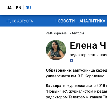
UA
EN
RU
НОВОСТИ
АНАЛИТИКА
ЧТ, 06 АВГУСТА
РБК-Украина
» Авторы
Елена 
редактор ленты нов
Образование
: выпускница кафе
университета им. В.Г. Короленко
Карьера
: в журналистике: с 201
"Новый час", журналистом и реда
редактором Телеграмм-канала Time