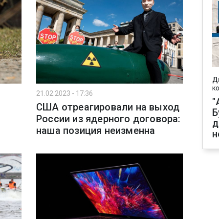
Д
к
21.02.2023 - 17:36
"
США отреагировали на выход
Б
России из ядерного договора:
д
наша позиция неизменна
н