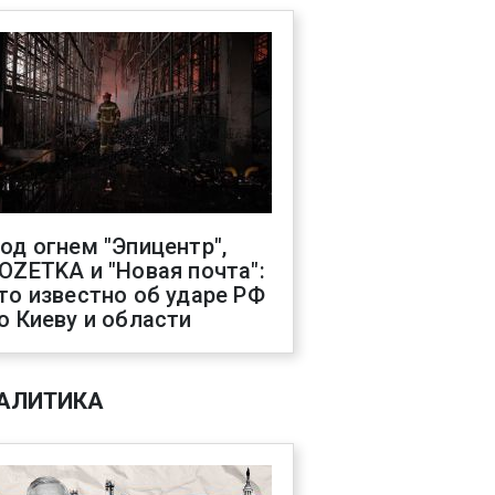
од огнем "Эпицентр",
OZETKA и "Новая почта":
то известно об ударе РФ
о Киеву и области
АЛИТИКА