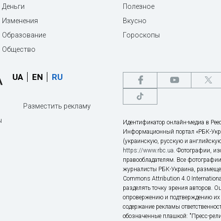
Деньги
Полезное
Изменения
Вкусно
Образование
Гороскопы
Общество
UA
EN
RU
Разместить рекламу
ы
Идентификатор онлайн-медиа в Реес
Информационный портал «РБК-Укр
(украинскую, русскую и английскую
https://www.rbc.ua
. Фотографии, и
правообладателям. Все фотографии
журналисты РБК-Украина, размещен
Commons Attribution 4.0 Internatio
разделять точку зрения авторов. О
опровержению и подтверждению их 
содержание рекламы ответственност
обозначенные плашкой: "Пресс-рели