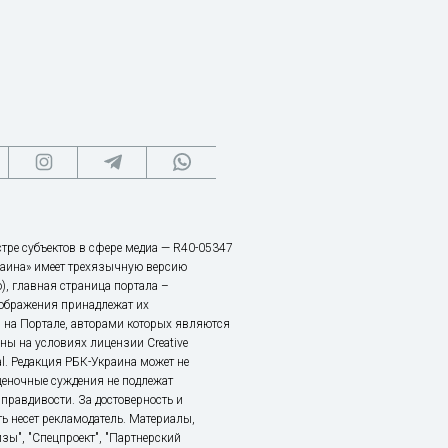
тре субъектов в сфере медиа — R40-05347
аина» имеет трехязычную версию
), главная страница портала –
зображения принадлежат их
 на Портале, авторами которых являются
ы на условиях лицензии Creative
nal. Редакция РБК-Украина может не
ценочные суждения не подлежат
правдивости. За достоверность и
ь несет рекламодатель. Материалы,
зы", "Спецпроект", "Партнерский