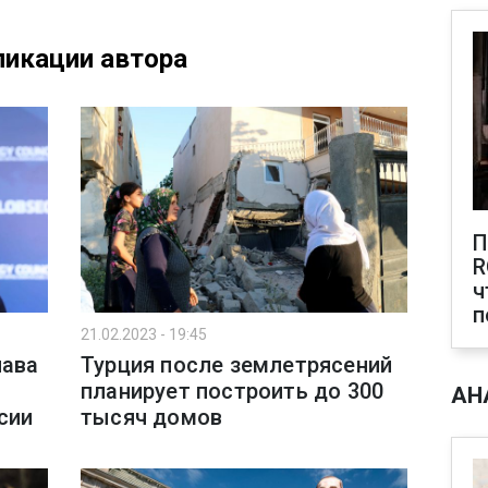
икации автора
П
R
ч
п
21.02.2023 - 19:45
лава
Турция после землетрясений
планирует построить до 300
АН
сии
тысяч домов