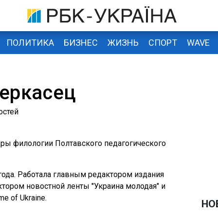
ПОЛИТИКА
БИЗНЕС
ЖИЗНЬ
СПОРТ
WAVE
Черкасец
остей
дры филологии Полтавского педагогического
8 года. Работала главным редактором издания
ктором новостной ленты "Украина молодая" и
 of Ukraine.
НО