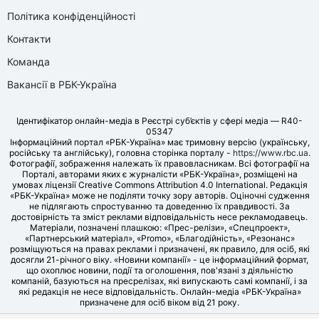
Політика конфіденційності
Контакти
Команда
Вакансії в РБК-Україна
Ідентифікатор онлайн-медіа в Реєстрі суб’єктів у сфері медіа — R40-
05347
Інформаційний портал «РБК-Україна» має тримовну версію (українську,
російську та англійську), головна сторінка порталу -
https://www.rbc.ua
.
Фотографії, зображення належать їх правовласникам. Всі фотографії на
Порталі, авторами яких є журналісти «РБК-Україна», розміщені на
умовах ліцензії Creative Commons Attribution 4.0 International. Редакція
«РБК-Україна» може не поділяти точку зору авторів. Оціночні судження
не підлягають спростуванню та доведенню їх правдивості. За
достовірність та зміст реклами відповідальність несе рекламодавець.
Матеріали, позначені плашкою: «Прес-релізи», «Спецпроект»,
«Партнерський матеріал», «Promo», «Благодійність», «Резонанс»
розміщуються на правах реклами і призначені, як правило, для осіб, які
досягли 21-річного віку. «Новини компанії» - це інформаційний формат,
що охоплює новини, події та оголошення, пов'язані з діяльністю
компаній, базуються на пресрелізах, які випускають самі компанії, і за
які редакція не несе відповідальність. Онлайн-медіа «РБК-Україна»
призначене для осіб віком від 21 року.