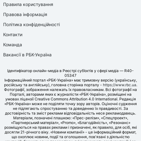
Правила користування
Правова інформація
Політика конфіденційності
Контакти
Команда
Вакансії в РБК-Україна
Ідентифікатор онлайн-медіа в Реєстрі суб’єктів у сфері медіа — R40-
05347
Інформаційний портал «РБК-Україна» має тримовну версію (українську,
російську та англійську), головна сторінка порталу -
https://www.rbc.ua
.
Фотографії, зображення належать їх правовласникам. Всі фотографії на
Порталі, авторами яких є журналісти «РБК-Україна», розміщені на
умовах ліцензії Creative Commons Attribution 4.0 International. Редакція
«РБК-Україна» може не поділяти точку зору авторів. Оціночні судження
не підлягають спростуванню та доведенню їх правдивості. За
достовірність та зміст реклами відповідальність несе рекламодавець.
Матеріали, позначені плашкою: «Прес-релізи», «Спецпроект»,
«Партнерський матеріал», «Promo», «Благодійність», «Резонанс»
розміщуються на правах реклами і призначені, як правило, для осіб, які
досягли 21-річного віку. «Новини компанії» - це інформаційний формат,
що охоплює новини, події та оголошення, пов'язані з діяльністю