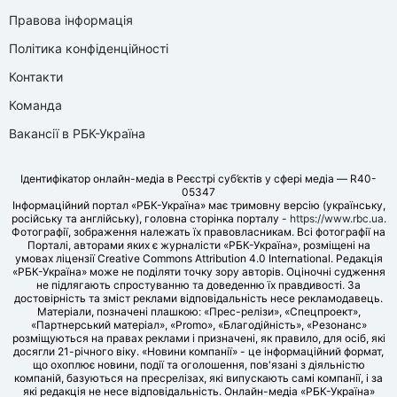
Правова інформація
Політика конфіденційності
Контакти
Команда
Вакансії в РБК-Україна
Ідентифікатор онлайн-медіа в Реєстрі суб’єктів у сфері медіа — R40-
05347
Інформаційний портал «РБК-Україна» має тримовну версію (українську,
російську та англійську), головна сторінка порталу -
https://www.rbc.ua
.
Фотографії, зображення належать їх правовласникам. Всі фотографії на
Порталі, авторами яких є журналісти «РБК-Україна», розміщені на
умовах ліцензії Creative Commons Attribution 4.0 International. Редакція
«РБК-Україна» може не поділяти точку зору авторів. Оціночні судження
не підлягають спростуванню та доведенню їх правдивості. За
достовірність та зміст реклами відповідальність несе рекламодавець.
Матеріали, позначені плашкою: «Прес-релізи», «Спецпроект»,
«Партнерський матеріал», «Promo», «Благодійність», «Резонанс»
розміщуються на правах реклами і призначені, як правило, для осіб, які
досягли 21-річного віку. «Новини компанії» - це інформаційний формат,
що охоплює новини, події та оголошення, пов'язані з діяльністю
компаній, базуються на пресрелізах, які випускають самі компанії, і за
які редакція не несе відповідальність. Онлайн-медіа «РБК-Україна»