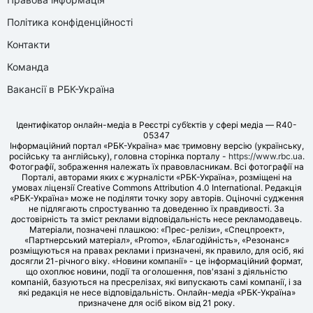
Політика конфіденційності
Контакти
Команда
Вакансії в РБК-Україна
Ідентифікатор онлайн-медіа в Реєстрі суб’єктів у сфері медіа — R40-
05347
Інформаційний портал «РБК-Україна» має тримовну версію (українську,
російську та англійську), головна сторінка порталу -
https://www.rbc.ua
.
Фотографії, зображення належать їх правовласникам. Всі фотографії на
Порталі, авторами яких є журналісти «РБК-Україна», розміщені на
умовах ліцензії Creative Commons Attribution 4.0 International. Редакція
«РБК-Україна» може не поділяти точку зору авторів. Оціночні судження
не підлягають спростуванню та доведенню їх правдивості. За
достовірність та зміст реклами відповідальність несе рекламодавець.
Матеріали, позначені плашкою: «Прес-релізи», «Спецпроект»,
«Партнерський матеріал», «Promo», «Благодійність», «Резонанс»
розміщуються на правах реклами і призначені, як правило, для осіб, які
досягли 21-річного віку. «Новини компанії» - це інформаційний формат,
що охоплює новини, події та оголошення, пов'язані з діяльністю
компаній, базуються на пресрелізах, які випускають самі компанії, і за
які редакція не несе відповідальність. Онлайн-медіа «РБК-Україна»
призначене для осіб віком від 21 року.