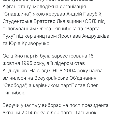
Афганістану, молодіжна організація
"Спадщина", якою керував Андрій Парубій,
Студентське Братство Львівщини (СБЛ) під
головуванням Олега Тягнибока та "Варта
Руху" під керівництвом Ярослава Андрушківа
та Юрія Криворучко.
Офіційно партія була зареєстрована 16
жовтня 1995 року, а її лідером став
Андрушків. На з'їзді СНПУ 2004 року назва
змінилося на Всеукраїнське Об'єднання
"Свобода", а керівником партії став Олег
Тягнибок.
Беручи участь у виборах на пост президента
України 2014 року, лідер партії Тягнибок