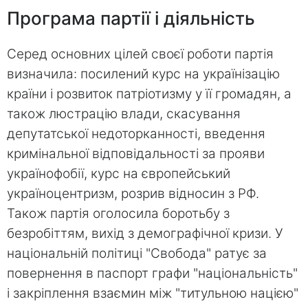
Програма партії і діяльність
Серед основних цілей своєї роботи партія
визначила: посилений курс на українізацію
країни і розвиток патріотизму у її громадян, а
також люстрацію влади, скасування
депутатської недоторканності, введення
кримінальної відповідальності за прояви
українофобії, курс на європейський
україноцентризм, розрив відносин з РФ.
Також партія оголосила боротьбу з
безробіттям, вихід з демографічної кризи. У
національній політиці "Свобода" ратує за
повернення в паспорт графи "національність"
і закріплення взаємин між "титульною нацією"