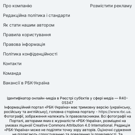
Про компанію
Розмістити рекламу
Редакційна політика і стандарти
Як стати нашим автором
Правила користування
Правова інформація
Політика конфіденційності
Контакти
Команда
Вакансії в РБК-Україна
Ідентифікатор онлайн-медіа в Реєстрі суб’єктів у сфері медіа — R40-
05347
Інформаційний портал «РБК-Україна» має тримовну версію (українську,
російську та англійську), головна сторінка порталу -
https://www.rbc.ua
.
Фотографії, зображення належать їх правовласникам. Всі фотографії на
Порталі, авторами яких є журналісти «РБК-Україна», розміщені на
умовах ліцензії Creative Commons Attribution 4.0 International. Редакція
«РБК-Україна» може не поділяти точку зору авторів. Оціночні судження
не підлягають спростуванню та доведенню їх правдивості. За