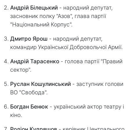
Андрій Білецький
- народний депутат,
засновник полку "Азов", глава партії
"Національний Корпус".
Дмитро Ярош
- народний депутат,
командир Української Добровольчої Армії.
Андрій Тарасенко
- голова партії "Правий
сектор".
Руслан Кошулинський
- заступник голови
ВО "Свобода".
Богдан Бенюк
- український актор театру і
кіно.
Родіон Кудряшов
- керівник Центрального