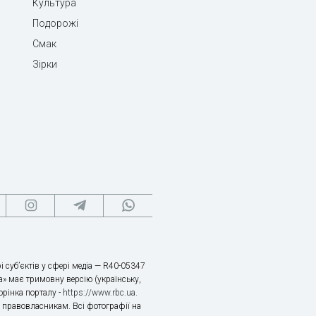
Культура
Подорожі
Смак
Зірки
і суб’єктів у сфері медіа — R40-05347
» має тримовну версію (українську,
торінка порталу -
https://www.rbc.ua
.
х правовласникам. Всі фотографії на