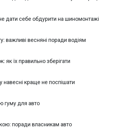
 не дати себе обдурити на шиномонтажі
гу: важливі весняні поради водіям
к: як їх правильно зберігати
у навесні краще не поспішати
ню гуму для авто
шкою: поради власникам авто