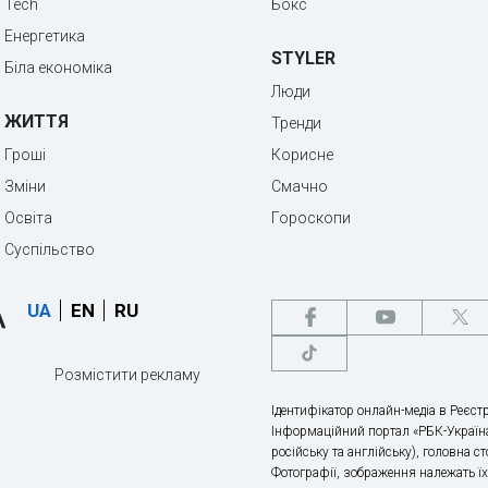
Tech
Бокс
Енергетика
STYLER
Біла економіка
Люди
ЖИТТЯ
Тренди
Гроші
Корисне
Зміни
Смачно
Освіта
Гороскопи
Суспільство
UA
EN
RU
Розмістити рекламу
Ідентифікатор онлайн-медіа в Реєстр
Інформаційний портал «РБК-Україна
російську та англійську), головна с
Фотографії, зображення належать ї