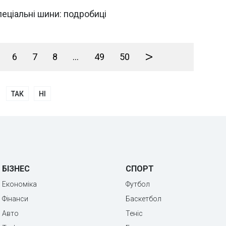
еціальні шини: подробиці
>
6
7
8
...
49
50
ТАК
НІ
БІЗНЕС
СПОРТ
Економіка
Футбол
Фінанси
Баскетбол
Авто
Теніс