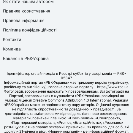
Як стати нашим автором
Правила користування
Правова інформація
Політика конфіденційності
Контакти
Команда
Вакансії в РБК-Україна
Ідентифікатор онлайн-медіа в Реєстрі суб’єктів у сфері медіа — R40-
05347
Інформаційний портал «РБК-Україна» має тримовну версію (українську,
російську та англійську), головна сторінка порталу -
https://www.rbc.ua
.
Фотографії, зображення належать їх правовласникам. Всі фотографії на
Порталі, авторами яких є журналісти «РБК-Україна», розміщені на
умовах ліцензії Creative Commons Attribution 4.0 International. Редакція
«РБК-Україна» може не поділяти точку зору авторів. Оціночні судження
не підлягають спростуванню та доведенню їх правдивості. За
достовірність та зміст реклами відповідальність несе рекламодавець.
Матеріали, позначені плашкою: «Прес-релізи», «Спецпроект»,
«Партнерський матеріал», «Promo», «Благодійність», «Резонанс»
розміщуються на правах реклами і призначені, як правило, для осіб, які
досягли 21-річного віку. «Новини компанії» - це інформаційний формат,