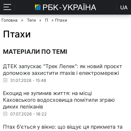
UA
Головна
»
Теги
»
П
» Птахи
Птахи
МАТЕРІАЛИ ПО ТЕМІ
ДТЕК запускає "Трек Лелек": як новий проєкт
допоможе захистити птахів і електромережі
31.07.2026 - 15:48
Екоцид не зупинив життя: на місці
Каховського водосховища помітили зграю
диких пеліканів
07.07.2026 - 18:22
Птах б'ється у вікно: що віщує ця прикмета та