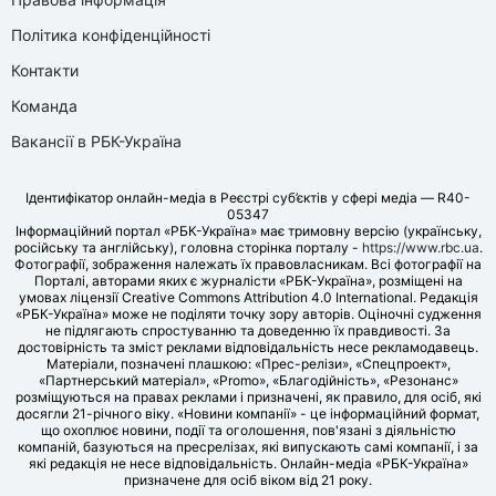
Політика конфіденційності
Контакти
Команда
Вакансії в РБК-Україна
Ідентифікатор онлайн-медіа в Реєстрі суб’єктів у сфері медіа — R40-
05347
Інформаційний портал «РБК-Україна» має тримовну версію (українську,
російську та англійську), головна сторінка порталу -
https://www.rbc.ua
.
Фотографії, зображення належать їх правовласникам. Всі фотографії на
Порталі, авторами яких є журналісти «РБК-Україна», розміщені на
умовах ліцензії Creative Commons Attribution 4.0 International. Редакція
«РБК-Україна» може не поділяти точку зору авторів. Оціночні судження
не підлягають спростуванню та доведенню їх правдивості. За
достовірність та зміст реклами відповідальність несе рекламодавець.
Матеріали, позначені плашкою: «Прес-релізи», «Спецпроект»,
«Партнерський матеріал», «Promo», «Благодійність», «Резонанс»
розміщуються на правах реклами і призначені, як правило, для осіб, які
досягли 21-річного віку. «Новини компанії» - це інформаційний формат,
що охоплює новини, події та оголошення, пов'язані з діяльністю
компаній, базуються на пресрелізах, які випускають самі компанії, і за
які редакція не несе відповідальність. Онлайн-медіа «РБК-Україна»
призначене для осіб віком від 21 року.