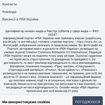
Контакти
Команда
Вакансії в РБК-Україна
Ідентифікатор онлайн-медіа в Реєстрі суб’єктів у сфері медіа — R40-
05347
Інформаційний портал «РБК-Україна» має тримовну версію (українську,
російську та англійську), головна сторінка порталу -
https://www.rbc.ua
.
Фотографії, зображення належать їх правовласникам. Всі фотографії на
Порталі, авторами яких є журналісти «РБК-Україна», розміщені на
умовах ліцензії Creative Commons Attribution 4.0 International. Редакція
«РБК-Україна» може не поділяти точку зору авторів. Оціночні судження
не підлягають спростуванню та доведенню їх правдивості. За
достовірність та зміст реклами відповідальність несе рекламодавець.
Матеріали, позначені плашкою: «Прес-релізи», «Спецпроект»,
«Партнерський матеріал», «Promo», «Благодійність», «Резонанс»
розміщуються на правах реклами і призначені, як правило, для осіб, які
досягли 21-річного віку. «Новини компанії» - це інформаційний формат,
що охоплює новини, події та оголошення, пов'язані з діяльністю
компаній, базуються на пресрелізах, які випускають самі компанії, і за
які редакція не несе відповідальність. Онлайн-медіа «РБК-Україна»
призначене для осіб віком від 21 року.
© LLC «UBT MEDIA», 2006-2026.
Ми використовуємо cookies
ПОГОДЖУЮСЯ