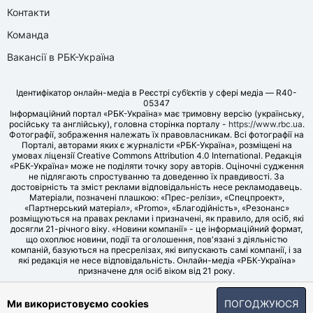
Контакти
Команда
Вакансії в РБК-Україна
Ідентифікатор онлайн-медіа в Реєстрі суб’єктів у сфері медіа — R40-
05347
Інформаційний портал «РБК-Україна» має тримовну версію (українську,
російську та англійську), головна сторінка порталу -
https://www.rbc.ua
.
Фотографії, зображення належать їх правовласникам. Всі фотографії на
Порталі, авторами яких є журналісти «РБК-Україна», розміщені на
умовах ліцензії Creative Commons Attribution 4.0 International. Редакція
«РБК-Україна» може не поділяти точку зору авторів. Оціночні судження
не підлягають спростуванню та доведенню їх правдивості. За
достовірність та зміст реклами відповідальність несе рекламодавець.
Матеріали, позначені плашкою: «Прес-релізи», «Спецпроект»,
«Партнерський матеріал», «Promo», «Благодійність», «Резонанс»
розміщуються на правах реклами і призначені, як правило, для осіб, які
досягли 21-річного віку. «Новини компанії» - це інформаційний формат,
що охоплює новини, події та оголошення, пов'язані з діяльністю
компаній, базуються на пресрелізах, які випускають самі компанії, і за
які редакція не несе відповідальність. Онлайн-медіа «РБК-Україна»
призначене для осіб віком від 21 року.
© LLC «UBT MEDIA», 2006-2026.
Ми використовуємо cookies
ПОГОДЖУЮСЯ